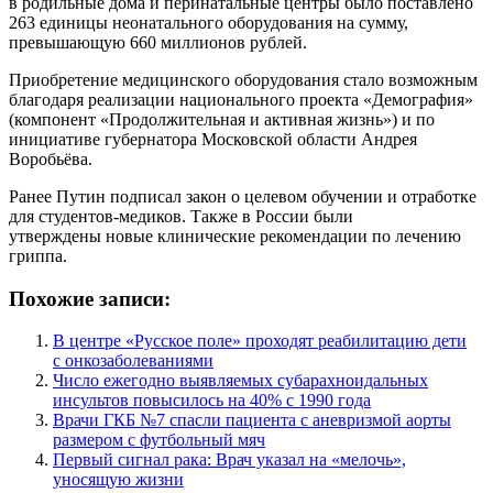
в родильные дома и перинатальные центры было поставлено
263 единицы неонатального оборудования на сумму,
превышающую 660 миллионов рублей.
Приобретение медицинского оборудования стало возможным
благодаря реализации национального проекта «Демография»
(компонент «Продолжительная и активная жизнь») и по
инициативе губернатора Московской области Андрея
Воробьёва.
Ранее Путин подписал закон о целевом обучении и отработке
для студентов-медиков. Также в России были
утверждены новые клинические рекомендации по лечению
гриппа.
Похожие записи:
В центре «Русское поле» проходят реабилитацию дети
с онкозаболеваниями
Число ежегодно выявляемых субарахноидальных
инсультов повысилось на 40% с 1990 года
Врачи ГКБ №7 спасли пациента с аневризмой аорты
размером с футбольный мяч
Первый сигнал рака: Врач указал на «мелочь»,
уносящую жизни