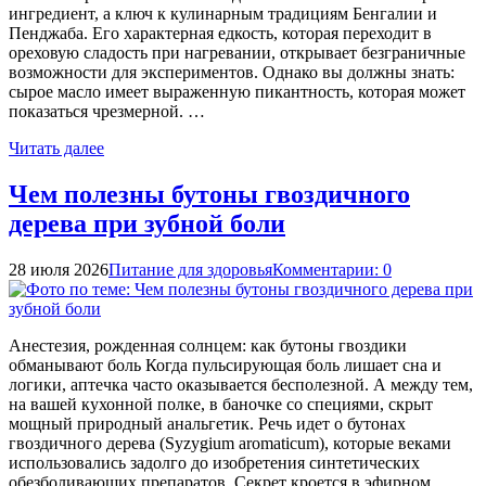
ингредиент, а ключ к кулинарным традициям Бенгалии и
Пенджаба. Его характерная едкость, которая переходит в
ореховую сладость при нагревании, открывает безграничные
возможности для экспериментов. Однако вы должны знать:
сырое масло имеет выраженную пикантность, которая может
показаться чрезмерной. …
Читать далее
Чем полезны бутоны гвоздичного
дерева при зубной боли
28 июля 2026
Питание для здоровья
Комментарии: 0
Анестезия, рожденная солнцем: как бутоны гвоздики
обманывают боль Когда пульсирующая боль лишает сна и
логики, аптечка часто оказывается бесполезной. А между тем,
на вашей кухонной полке, в баночке со специями, скрыт
мощный природный анальгетик. Речь идет о бутонах
гвоздичного дерева (Syzygium aromaticum), которые веками
использовались задолго до изобретения синтетических
обезболивающих препаратов. Секрет кроется в эфирном …