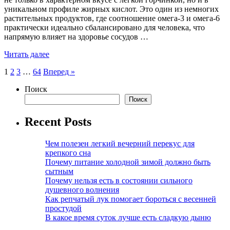
уникальном профиле жирных кислот. Это один из немногих
растительных продуктов, где соотношение омега-3 и омега-6
практически идеально сбалансировано для человека, что
напрямую влияет на здоровье сосудов …
Читать далее
Пагинация
1
2
3
…
64
Вперед »
записей
Поиск
Поиск
Recent Posts
Чем полезен легкий вечерний перекус для
крепкого сна
Почему питание холодной зимой должно быть
сытным
Почему нельзя есть в состоянии сильного
душевного волнения
Как репчатый лук помогает бороться с весенней
простудой
В какое время суток лучше есть сладкую дыню