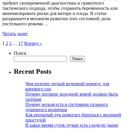
требуют своевременной диагностики и грамотного
тактического подхода, чтобы сохранить беременность или
минимизировать риски для матери и плода. В статье
раскрывается механизм развития этих состояний, роль
постельного режима …
Читать далее
Пагинация
1
2
3
…
17
Вперед »
записей
Поиск
Поиск
Recent Posts
Чем полезен легкий вечерний перекус для
крепкого сна
Почему питание холодной зимой должно быть
сытным
Почему нельзя есть в состоянии сильного
душевного волнения
Как репчатый лук помогает бороться с весенней
простудой
В какое время суток лучше есть сладкую дыню