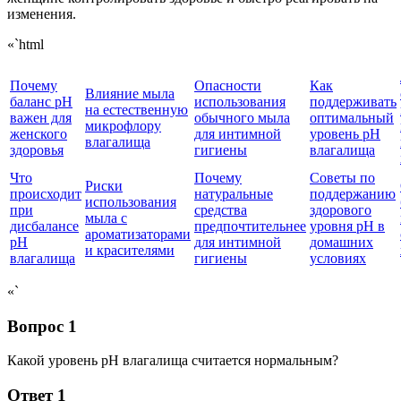
изменения.
«`html
Почему
Опасности
Как
Влияние мыла
баланс pH
использования
поддерживать
на естественную
важен для
обычного мыла
оптимальный
микрофлору
женского
для интимной
уровень pH
влагалища
здоровья
гигиены
влагалища
Что
Почему
Советы по
Риски
происходит
натуральные
поддержанию
использования
при
средства
здорового
мыла с
дисбалансе
предпочтительнее
уровня pH в
ароматизаторами
pH
для интимной
домашних
и красителями
влагалища
гигиены
условиях
«`
Вопрос 1
Какой уровень pH влагалища считается нормальным?
Ответ 1