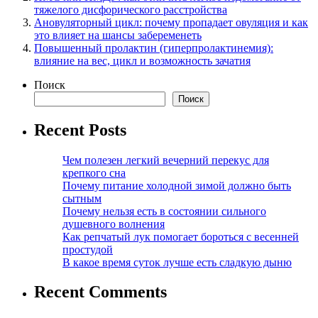
тяжелого дисфорического расстройства
Ановуляторный цикл: почему пропадает овуляция и как
это влияет на шансы забеременеть
Повышенный пролактин (гиперпролактинемия):
влияние на вес, цикл и возможность зачатия
Поиск
Поиск
Recent Posts
Чем полезен легкий вечерний перекус для
крепкого сна
Почему питание холодной зимой должно быть
сытным
Почему нельзя есть в состоянии сильного
душевного волнения
Как репчатый лук помогает бороться с весенней
простудой
В какое время суток лучше есть сладкую дыню
Recent Comments