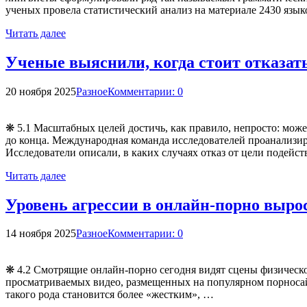
ученых провела статистический анализ на материале 2430 язы
Читать далее
Ученые выяснили, когда стоит отказать
20 ноября 2025
Разное
Комментарии: 0
❋ 5.1 Масштабных целей достичь, как правило, непросто: може
до конца. Международная команда исследователей проанализиров
Исследователи описали, в каких случаях отказ от цели подейст
Читать далее
Уровень агрессии в онлайн-порно вырос
14 ноября 2025
Разное
Комментарии: 0
❋ 4.2 Смотрящие онлайн-порно сегодня видят сцены физической
просматриваемых видео, размещенных на популярном порносайте
такого рода становится более «жестким», …