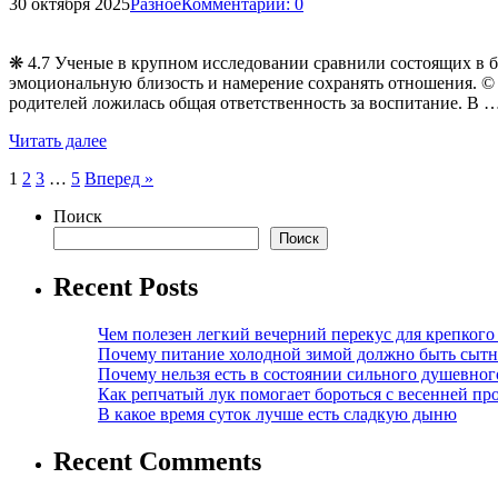
30 октября 2025
Разное
Комментарии: 0
❋ 4.7 Ученые в крупном исследовании сравнили состоящих в б
эмоциональную близость и намерение сохранять отношения. © Ya
родителей ложилась общая ответственность за воспитание. В 
Читать далее
Пагинация
1
2
3
…
5
Вперед »
записей
Поиск
Поиск
Recent Posts
Чем полезен легкий вечерний перекус для крепкого
Почему питание холодной зимой должно быть сыт
Почему нельзя есть в состоянии сильного душевног
Как репчатый лук помогает бороться с весенней пр
В какое время суток лучше есть сладкую дыню
Recent Comments