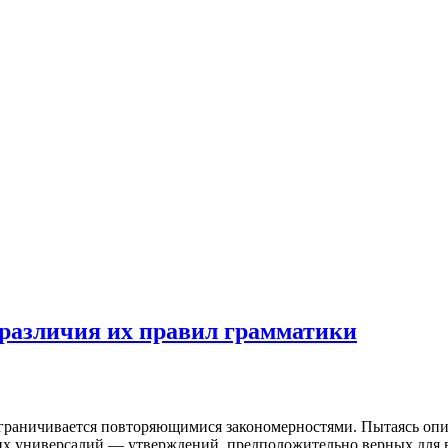
и различия их правил грамматики
 ограничивается повторяющимися закономерностями. Пытаясь опи
их универсалий — утверждений, предположительно верных для 