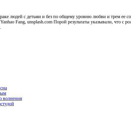
раке людей с детьми и без по общему уровню любви и трем ее 
nhao Fang, unsplash.com Порой результаты указывали, что с рож
…
 сна
ным
о волнения
остудой