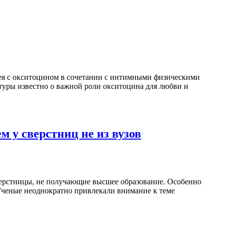
прея с окситоцином в сочетании с интимными физическими
туры известно о важной роли окситоцина для любви и
м у сверстниц не из вузов
сверстницы, не получающие высшее образование. Особенно
Ученые неоднократно привлекали внимание к теме