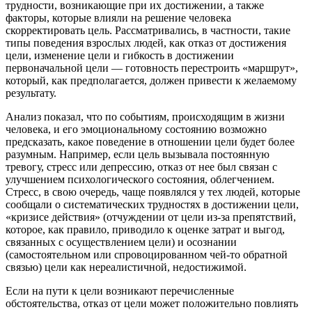
трудности, возникающие при их достижении, а также
факторы, которые влияли на решение человека
скорректировать цель. Рассматривались, в частности, такие
типы поведения взрослых людей, как отказ от достижения
цели, изменение цели и гибкость в достижении
первоначальной цели — готовность перестроить «маршрут»,
который, как предполагается, должен привести к желаемому
результату.
Анализ показал, что по событиям, происходящим в жизни
человека, и его эмоциональному состоянию возможно
предсказать, какое поведение в отношении цели будет более
разумным. Например, если цель вызывала постоянную
тревогу, стресс или депрессию, отказ от нее был связан с
улучшением психологического состояния, облегчением.
Стресс, в свою очередь, чаще появлялся у тех людей, которые
сообщали о систематических трудностях в достижении цели,
«кризисе действия» (отчуждении от цели из-за препятствий,
которое, как правило, приводило к оценке затрат и выгод,
связанных с осуществлением цели) и осознании
(самостоятельном или спровоцированном чей-то обратной
связью) цели как нереалистичной, недостижимой.
Если на пути к цели возникают перечисленные
обстоятельства, отказ от цели может положительно повлиять