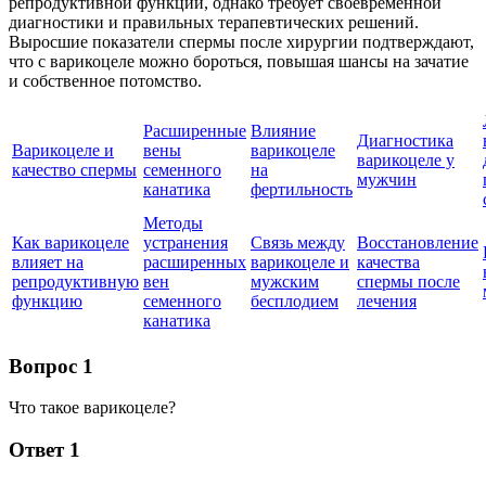
репродуктивной функции, однако требует своевременной
диагностики и правильных терапевтических решений.
Выросшие показатели спермы после хирургии подтверждают,
что с варикоцеле можно бороться, повышая шансы на зачатие
и собственное потомство.
Расширенные
Влияние
Диагностика
Варикоцеле и
вены
варикоцеле
варикоцеле у
качество спермы
семенного
на
мужчин
канатика
фертильность
Методы
Как варикоцеле
устранения
Связь между
Восстановление
влияет на
расширенных
варикоцеле и
качества
репродуктивную
вен
мужским
спермы после
функцию
семенного
бесплодием
лечения
канатика
Вопрос 1
Что такое варикоцеле?
Ответ 1