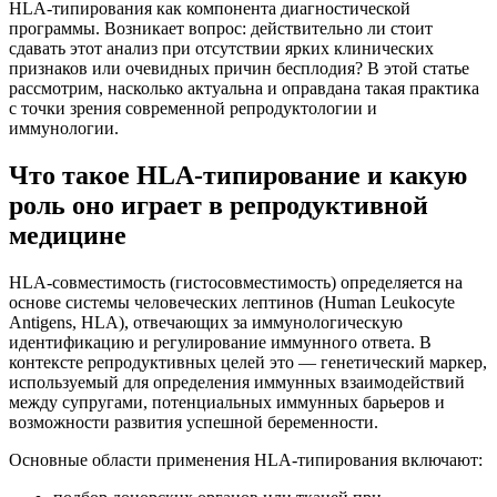
HLA-типирования как компонента диагностической
программы. Возникает вопрос: действительно ли стоит
сдавать этот анализ при отсутствии ярких клинических
признаков или очевидных причин бесплодия? В этой статье
рассмотрим, насколько актуальна и оправдана такая практика
с точки зрения современной репродуктологии и
иммунологии.
Что такое HLA-типирование и какую
роль оно играет в репродуктивной
медицине
HLA-совместимость (гистосовместимость) определяется на
основе системы человеческих лептинов (Human Leukocyte
Antigens, HLA), отвечающих за иммунологическую
идентификацию и регулирование иммунного ответа. В
контексте репродуктивных целей это — генетический маркер,
используемый для определения иммунных взаимодействий
между супругами, потенциальных иммунных барьеров и
возможности развития успешной беременности.
Основные области применения HLA-типирования включают: