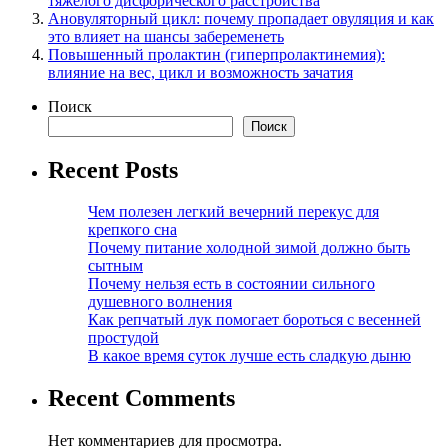
тяжелого дисфорического расстройства
Ановуляторный цикл: почему пропадает овуляция и как
это влияет на шансы забеременеть
Повышенный пролактин (гиперпролактинемия):
влияние на вес, цикл и возможность зачатия
Поиск
Поиск
Recent Posts
Чем полезен легкий вечерний перекус для
крепкого сна
Почему питание холодной зимой должно быть
сытным
Почему нельзя есть в состоянии сильного
душевного волнения
Как репчатый лук помогает бороться с весенней
простудой
В какое время суток лучше есть сладкую дыню
Recent Comments
Нет комментариев для просмотра.