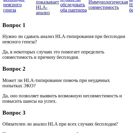
показывает
Иммунологическая
неясного
обследовать
H
HLA-
совместимость
генеза
оба партнера
б
анализ
Вопрос 1
Нужно ли сдавать анализ HLA-типирования при бесплодии
неясного генеза?
Да, в некоторых случаях это помогает определить
совместимость и причину бесплодия.
Вопрос 2
Может ли HLA-типирование помочь при неудачных
попытках ЭКО?
Да, оно позволяет выявить возможную несовместимость и
повысить шансы на успех.
Вопрос 3
Обязателен ли анализ HLA при всех случаях бесплодия?