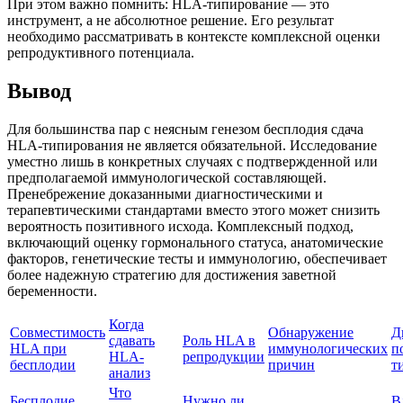
При этом важно помнить: HLA-типирование — это
инструмент, а не абсолютное решение. Его результат
необходимо рассматривать в контексте комплексной оценки
репродуктивного потенциала.
Вывод
Для большинства пар с неясным генезом бесплодия сдача
HLA-типирования не является обязательной. Исследование
уместно лишь в конкретных случаях с подтвержденной или
предполагаемой иммунологической составляющей.
Пренебрежение доказанными диагностическими и
терапевтическими стандартами вместо этого может снизить
вероятность позитивного исхода. Комплексный подход,
включающий оценку гормонального статуса, анатомические
факторов, генетические тесты и иммунологию, обеспечивает
более надежную стратегию для достижения заветной
беременности.
Когда
Совместимость
Обнаружение
Д
сдавать
Роль HLA в
HLA при
иммунологических
п
HLA-
репродукции
бесплодии
причин
т
анализ
Что
Бесплодие
Нужно ли
В