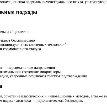
ами, оценка овариально-менструального цикла, ультразвуково
льные подходы
рмы и яйцеклетки
текают бессимптомно
м индивидуальных клеточных технологий
и гормонального статуса
ки — перспективные направления
оптимального состояние микрофлоры
адии, уверенные результаты требуют подтверждения
а
и, сочетание классических и инновационных методов, а также 
м ящике» диагноза — идиопатическом бесплодии.