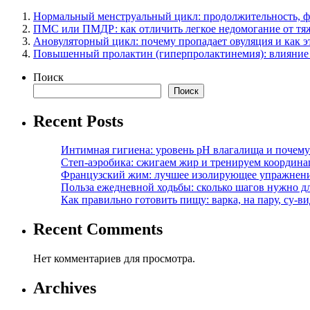
Нормальный менструальный цикл: продолжительность, ф
ПМС или ПМДР: как отличить легкое недомогание от тяж
Ановуляторный цикл: почему пропадает овуляция и как э
Повышенный пролактин (гиперпролактинемия): влияние н
Поиск
Поиск
Recent Posts
Интимная гигиена: уровень pH влагалища и почем
Степ-аэробика: сжигаем жир и тренируем координ
Французский жим: лучшее изолирующее упражнени
Польза ежедневной ходьбы: сколько шагов нужно дл
Как правильно готовить пищу: варка, на пару, су-
Recent Comments
Нет комментариев для просмотра.
Archives