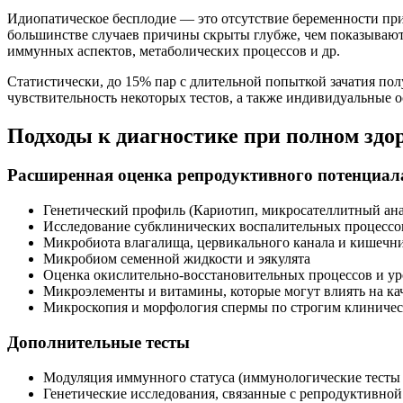
Идиопатическое бесплодие — это отсутствие беременности пр
большинстве случаев причины скрыты глубже, чем показывают
иммунных аспектов, метаболических процессов и др.
Статистически, до 15% пар с длительной попыткой зачатия по
чувствительность некоторых тестов, а также индивидуальные 
Подходы к диагностике при полном здо
Расширенная оценка репродуктивного потенциал
Генетический профиль (Кариотип, микросателлитный ан
Исследование субклинических воспалительных процессов
Микробиота влагалища, цервикального канала и кишечн
Микробиом семенной жидкости и эякулята
Оценка окислительно-восстановительных процессов и ур
Микроэлементы и витамины, которые могут влиять на кач
Микроскопия и морфология спермы по строгим клиничес
Дополнительные тесты
Модуляция иммунного статуса (иммунологические тесты 
Генетические исследования, связанные с репродуктивн