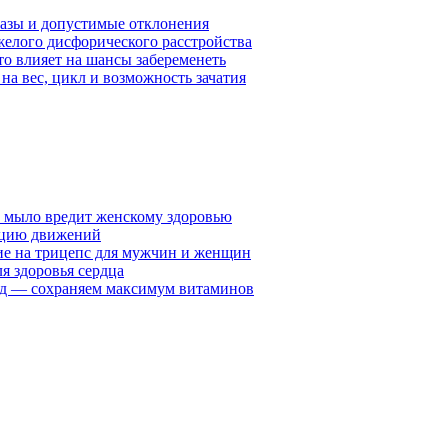
азы и допустимые отклонения
елого дисфорического расстройства
то влияет на шансы забеременеть
а вес, цикл и возможность зачатия
у мыло вредит женскому здоровью
ацию движений
е на трицепс для мужчин и женщин
я здоровья сердца
вид — сохраняем максимум витаминов