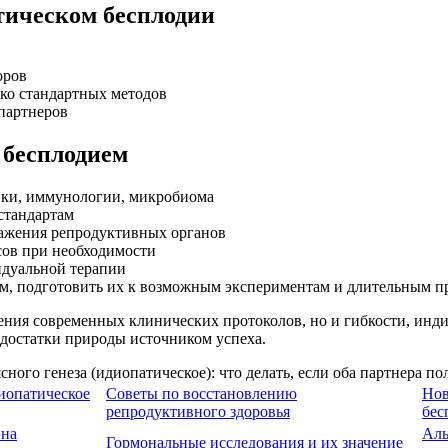
тическом бесплодии
оров
ко стандартных методов
партнеров
 бесплодием
ики, иммунологии, микробиома
стандартам
ажения репродуктивных органов
ов при необходимости
идуальной терапии
м, подготовить их к возможным экспериментам и длительным п
ения современных клинических протоколов, но и гибкости, инди
недостатки природы источником успеха.
диопатическое
Советы по восстановлению
Нов
репродуктивного здоровья
бес
 на
Аль
Гормональные исследования и их значение