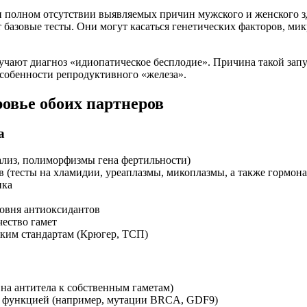
и полном отсутствии выявляемых причин мужского и женского з
 базовые тесты. Они могут касаться генетических факторов, м
лучают диагноз «идиопатическое бесплодие». Причина такой зап
особенности репродуктивного «железа».
ровье обоих партнеров
а
ализ, полиморфизмы гена фертильности)
 (тесты на хламидии, уреаплазмы, микоплазмы, а также гормон
ика
овня антиоксидантов
ество гамет
ким стандартам (Крюгер, ТСП)
на антитела к собственным гаметам)
ой функцией (например, мутации BRCA, GDF9)