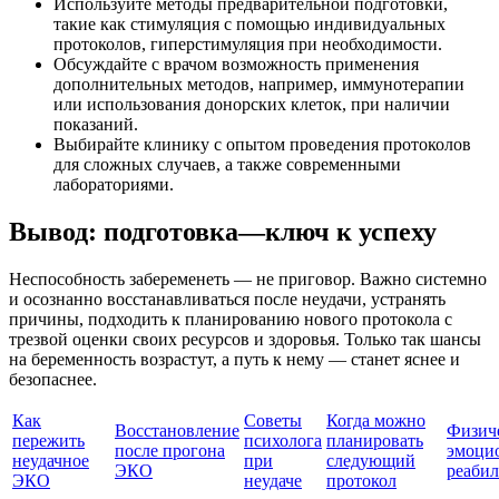
Используйте методы предварительной подготовки,
такие как стимуляция с помощью индивидуальных
протоколов, гиперстимуляция при необходимости.
Обсуждайте с врачом возможность применения
дополнительных методов, например, иммунотерапии
или использования донорских клеток, при наличии
показаний.
Выбирайте клинику с опытом проведения протоколов
для сложных случаев, а также современными
лабораториями.
Вывод: подготовка—ключ к успеху
Неспособность забеременеть — не приговор. Важно системно
и осознанно восстанавливаться после неудачи, устранять
причины, подходить к планированию нового протокола с
трезвой оценки своих ресурсов и здоровья. Только так шансы
на беременность возрастут, а путь к нему — станет яснее и
безопаснее.
Как
Советы
Когда можно
Восстановление
Физиче
пережить
психолога
планировать
после прогона
эмоци
неудачное
при
следующий
ЭКО
реаби
ЭКО
неудаче
протокол