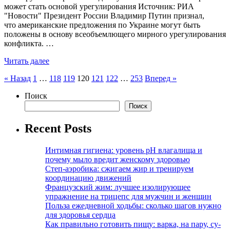
может стать основой урегулирования Источник: РИА
"Новости" Президент России Владимир Путин признал,
что американские предложения по Украине могут быть
положены в основу всеобъемлющего мирного урегулирования
конфликта. …
Читать далее
Пагинация
« Назад
1
…
118
119
120
121
122
…
253
Вперед »
записей
Поиск
Поиск
Recent Posts
Интимная гигиена: уровень pH влагалища и
почему мыло вредит женскому здоровью
Степ-аэробика: сжигаем жир и тренируем
координацию движений
Французский жим: лучшее изолирующее
упражнение на трицепс для мужчин и женщин
Польза ежедневной ходьбы: сколько шагов нужно
для здоровья сердца
Как правильно готовить пищу: варка, на пару, су-