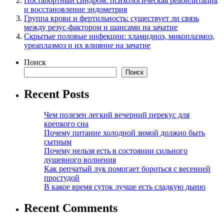
Постабортный синдром: психологическая реабилитация
и восстановление эндометрия
Группа крови и фертильность: существует ли связь
между резус-фактором и шансами на зачатие
Скрытые половые инфекции: хламидиоз, микоплазмоз,
уреаплазмоз и их влияние на зачатие
Поиск
Поиск
Recent Posts
Чем полезен легкий вечерний перекус для
крепкого сна
Почему питание холодной зимой должно быть
сытным
Почему нельзя есть в состоянии сильного
душевного волнения
Как репчатый лук помогает бороться с весенней
простудой
В какое время суток лучше есть сладкую дыню
Recent Comments