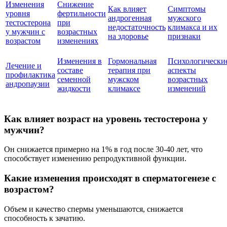
Изменения
Снижение
Как влияет
Симптомы
уровня
фертильности
андрогенная
мужского
тестостерона
при
недостаточность
климакса и их
у мужчин с
возрастных
на здоровье
признаки
возрастом
изменениях
Изменения в
Гормональная
Психологически
Лечение и
составе
терапия при
аспекты
профилактика
семенной
мужском
возрастных
андропаузии
жидкости
климаксе
изменений
Как влияет возраст на уровень тестостерона у
мужчин?
Он снижается примерно на 1% в год после 30-40 лет, что
способствует изменению репродуктивной функции.
Какие изменения происходят в сперматогенезе с
возрастом?
Объем и качество спермы уменьшаются, снижается
способность к зачатию.