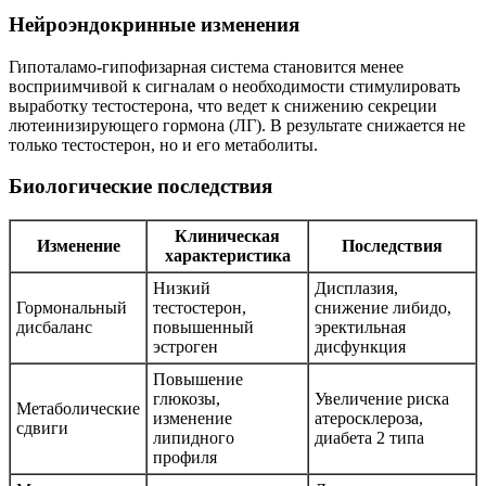
Нейроэндокринные изменения
Гипоталамо-гипофизарная система становится менее
восприимчивой к сигналам о необходимости стимулировать
выработку тестостерона, что ведет к снижению секреции
лютеинизирующего гормона (ЛГ). В результате снижается не
только тестостерон, но и его метаболиты.
Биологические последствия
Клиническая
Изменение
Последствия
характеристика
Низкий
Дисплазия,
Гормональный
тестостерон,
снижение либидо,
дисбаланс
повышенный
эректильная
эстроген
дисфункция
Повышение
глюкозы,
Увеличение риска
Метаболические
изменение
атеросклероза,
сдвиги
липидного
диабета 2 типа
профиля