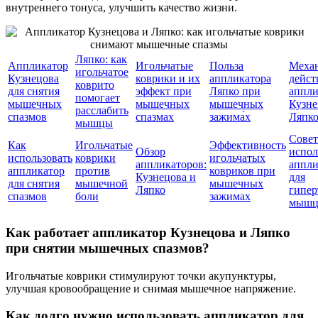
внутреннего тонуса, улучшить качество жизни.
Ляпко: как
Аппликатор
Игольчатые
Польза
Меха
игольчатое
Кузнецова
коврики и их
аппликатора
дейст
коврито
для снятия
эффект при
Ляпко при
аппли
помогает
мышечных
мышечных
мышечных
Кузне
расслабить
спазмов
спазмах
зажима́х
Ляпк
мышцы
Совет
Как
Игольчатые
Эффективность
Обзор
испо
использовать
коврики
игольчатых
аппликаторов:
аппли
аппликатор
против
ковриков при
Кузнецова и
для
для снятия
мышечной
мышечных
Ляпко
гипер
спазмов
боли
зажимах
мыш
Как работает аппликатор Кузнецова и Ляпко
при снятии мышечных спазмов?
Игольчатые коврики стимулируют точки акупунктуры,
улучшая кровообращение и снимая мышечное напряжение.
Как долго нужно использовать аппликатор для