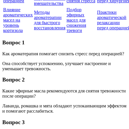
операцией
снятия стресса
перед хирургие
вмешательства
Влияние
Подбор
Методы
Практики
ароматических
эфирных
ароматерапии
ароматической
масел на
масел для
для быстрого
релаксации
уровень
снижения
восстановления
перед операцие
кортизола
тревоги
Вопрос 1
Как ароматерапия помогает снизить стресс перед операцией?
Она способствует успокоению, улучшает настроение и
уменьшает тревожность.
Вопрос 2
Какие эфирные масла рекомендуются для снятия тревожности
после операции?
Лаванда, ромашка и мята обладают успокаивающим эффектом
и помогают расслабиться.
Вопрос 3