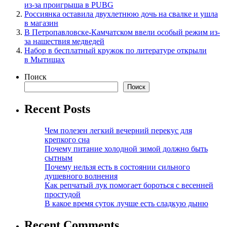
из-за проигрыша в PUBG
Россиянка оставила двухлетнюю дочь на свалке и ушла
в магазин
В Петропавловске-Камчатском ввели особый режим из-
за нашествия медведей
Набор в бесплатный кружок по литературе открыли
в Мытищах
Поиск
Поиск
Recent Posts
Чем полезен легкий вечерний перекус для
крепкого сна
Почему питание холодной зимой должно быть
сытным
Почему нельзя есть в состоянии сильного
душевного волнения
Как репчатый лук помогает бороться с весенней
простудой
В какое время суток лучше есть сладкую дыню
Recent Comments