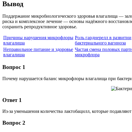
Вывод
Поддержание микробиологического здоровья влагалища — зало
риска и комплексное лечение — основы надёжного восстановле
сохранить репродуктивное здоровье.
Причины нарушения микрофлоры
Роль гарднерелл в развитии
влагалища
бактериального вагиноза
Неправильное питание и здоровье
Частая смена половых парт
влагалища
микрофлора
Вопрос 1
Почему нарушается баланс микрофлоры влагалища при бактер
Ответ 1
Из-за уменьшения количества лактобацилл, которые подавляют
Вопрос 2