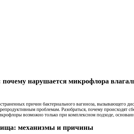
): почему нарушается микрофлора влага
траненных причин бактериального вагиноза, вызывающего диск
епродуктивным проблемам. Разобраться, почему происходят сб
икрофлоры возможно только при комплексном подходе, основанн
лища: механизмы и причины