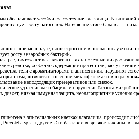
нозы
ми обеспечивает устойчивое состояние влагалища. В типичной
препятствует росту патогенов. Нарушение этого баланса — начал
ивность при менопаузе, гипоэстрогении в постменопаузе или пр
вует росту анаэробных бактерий.
ектра уничтожают как патогены, так и полезные микроорганизмы
ные средства, особенно содержащие прогестины, могут менять к
едства, гели с ароматизаторами и антисептики, нарушают есте
организма, позволяя патогенной микрофлоре активно размножа
ользование неподходящих презервативов или смазок.
ническое удаление лактобацилл и нарушение баланса микробиот
ы.
диабет, низкая иммунная защита, неблагоприятные условия ср
гликогена в эпителиальных клетках влагалища, происходит дис
pp., Prevotella spp. и другие. Эти бактерии выделяют токсины, 