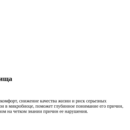
лища
омфорт, снижение качества жизни и риск серьезных
ои в микробиоце, поможет глубинное понимание его причин,
ом на четком знании причин ее нарушения.