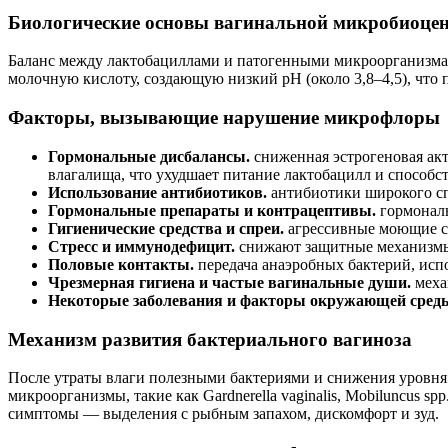
Биологические основы вагинальной микробиоце
Баланc между лактобациллами и патогенными микроорганизма
молочную кислоту, создающую низкий pH (около 3,8–4,5), что 
Факторы, вызывающие нарушение микрофлоры
Гормональные дисбалансы.
сниженная эстрогеновая акт
влагалища, что ухудшает питание лактобацилл и способст
Использование антибиотиков.
антибиотики широкого сп
Гормональные препараты и контрацептивы.
гормональ
Гигиенические средства и спреи.
агрессивные моющие ср
Стресс и иммунодефицит.
снижают защитные механизмы 
Половые контакты.
передача анаэробных бактерий, исп
Чрезмерная гигиена и частые вагинальные души.
меха
Некоторые заболевания и факторы окружающей сред
Механизм развития бактериального вагиноза
После утраты влаги полезными бактериями и снижения уровня 
микроорганизмы, такие как Gardnerella vaginalis, Mobiluncus s
симптомы — выделения с рыбным запахом, дискомфорт и зуд.