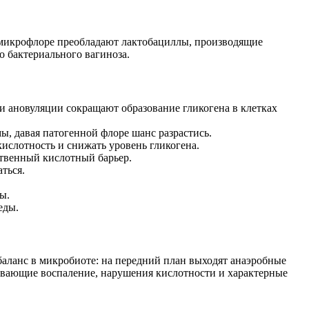
 микрофлоре преобладают лактобациллы, производящие
о бактериального вагиноза.
и ановуляции сокращают образование гликогена в клетках
, давая патогенной флоре шанс разрастись.
ислотность и снижать уровень гликогена.
ственный кислотный барьер.
ться.
ы.
еды.
баланс в микробиоте: на передний план выходят анаэробные
вызывающие воспаление, нарушения кислотности и характерные