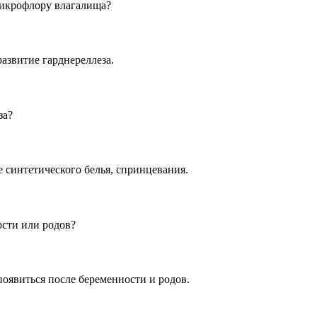
микрофлору влагалища?
азвитие гарднереллеза.
за?
 синтетического белья, спринцевания.
сти или родов?
оявиться после беременности и родов.