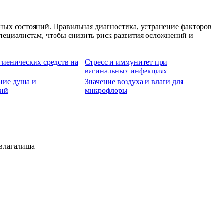
ных состояний. Правильная диагностика, устранение факторов
пециалистам, чтобы снизить риск развития осложнений и
гиенических средств на
Стресс и иммунитет при
у
вагинальных инфекциях
ние душа и
Значение воздуха и влаги для
ний
микрофлоры