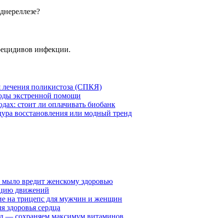
днереллезе?
 рецидивов инфекции.
я лечения поликистоза (СПКЯ)
тоды экстренной помощи
дах: стоит ли оплачивать биобанк
ура восстановления или модный тренд
у мыло вредит женскому здоровью
ацию движений
е на трицепс для мужчин и женщин
я здоровья сердца
вид — сохраняем максимум витаминов