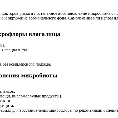
факторов риска и постепенное восстановление микробиома с п
ена и окружение гормонального фона. Самолечение или неправи
крофлоры влагалища
ча.
ия специалиста.
 без комплексного подхода.
овления микробиоты
алансов.
 овощи, кисломолочные продукты).
едств.
фицита.
ацилл для восстановления микрофлоры по рекомендации специа