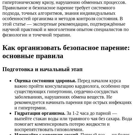
гипертоническому кризу, нарушению обменных процессов.
Правильное и безопасное парение требует системного
подхода, точных алгоритмов, знания индивидуальных
особенностей организма и методов контроля состояния. В
этой статье — экспертные рекомендации, подтверждённые
научной практикой и многолетним опытом специалистов по
физиологии и точечной терапии.
Как организовать безопасное парение:
основные правила
Подготовка и начальный этап
Оценка состояния здоровья.
Перед началом курса
важно пройти консультацию кардиолога, особенно при
существующих гипертонии, сердечно-сосудистых
заболеваниях, нарушениях обмена веществ. Не
рекомендуется начинать парения при острых инфекциях
и гипертермии.
Гидратация организма.
За 1-2 часа до парной —
выпейте стакан воды или травяного чая без сахара. Вода
помогает компенсировать потерю жидкости и
воспрепятствовать гиповолемии.
Начинайте с коротких сессий.
Первый раз — не более