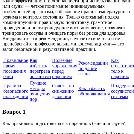
Залог эффективности и безопасности при использовании бани
или сауны — чёткое понимание индивидуальных
особенностей организма, соблюдение правил температурного
режима и контроля состояния. Только системный подход,
комбинирующий правильную подготовку, грамотное
проведение и пост-процедурное восстановление, позволяет
тренировать сосуды и очищать поры без риска для здоровья.
Внедривайте эти рекомендации, слушайте своё тело и не
пренебрегайте профессиональными консультациями — это
залог безопасной и результативной практики.
Правильное
Как
Полезные
Как
Рекомендации
время
избегать
упражнения
подготови
по длине
посещения
перегрева
перед
тело к
сеанса
бани
организма
парением
парению
Лучшие
Правила
Советы по
Поддержка
методы
Как избегать
безопасного
снижению
сосудистой
очищения
обезвоживания
охлаждения
давления
системы
пор
Вопрос 1
Как правильно подготовиться к парению в бане или сауне?
Перед посещением хорошо прогреться в течение 10-15 минут,