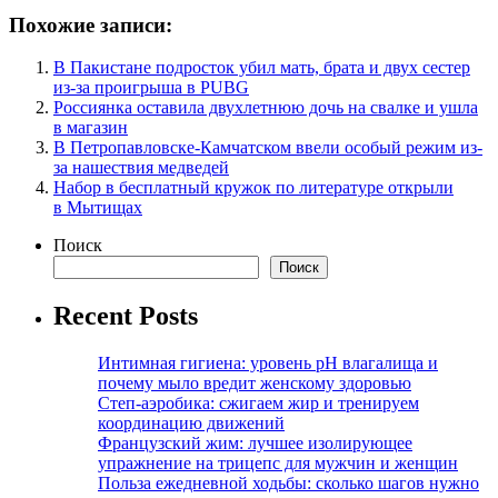
Похожие записи:
В Пакистане подросток убил мать, брата и двух сестер
из-за проигрыша в PUBG
Россиянка оставила двухлетнюю дочь на свалке и ушла
в магазин
В Петропавловске-Камчатском ввели особый режим из-
за нашествия медведей
Набор в бесплатный кружок по литературе открыли
в Мытищах
Поиск
Поиск
Recent Posts
Интимная гигиена: уровень pH влагалища и
почему мыло вредит женскому здоровью
Степ-аэробика: сжигаем жир и тренируем
координацию движений
Французский жим: лучшее изолирующее
упражнение на трицепс для мужчин и женщин
Польза ежедневной ходьбы: сколько шагов нужно