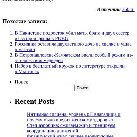
Источник:
360.ru
Похожие записи:
В Пакистане подросток убил мать, брата и двух сестер
из-за проигрыша в PUBG
Россиянка оставила двухлетнюю дочь на свалке и ушла
в магазин
В Петропавловске-Камчатском ввели особый режим из-
за нашествия медведей
Набор в бесплатный кружок по литературе открыли
в Мытищах
Поиск
Поиск
Recent Posts
Интимная гигиена: уровень pH влагалища и
почему мыло вредит женскому здоровью
Степ-аэробика: сжигаем жир и тренируем
координацию движений
Французский жим: лучшее изолирующее