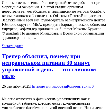
Советы «меньше ешь и больше двигайся» не работают при
морбидном ожирении. На этой стадии организм
перестраивает метаболизм, и традиционные методы борьбы с
весом становятся бесполезны. Об этом «Газете.Ru» рассказал
Заслуженный врач РФ, руководитель бариатрического центра
Южного округа ФМБА, президент Бариатрического общества
хирургов, кофаундер приложения Slimmer Максим Буриков.
© unsplash По данным Минздрава и Всемирной организации
здравоохранения, …
Читать далее
Тренер объяснил, почему при
неправильном питании 30 минут
упражнений в день — это слишком
мало
26 сентября 2025
Питание для здоровья
Комментарии: 0
Многие относятся к физическим упражнениям как к
волшебной таблетке, которая может компенсировать
употребление фастфуда и другой вредной пищи. Но на деле