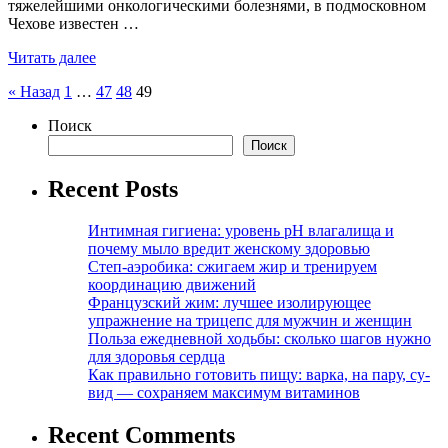
тяжелейшими онкологическими болезнями, в подмосковном
Чехове известен …
Читать далее
Пагинация
« Назад
1
…
47
48
49
записей
Поиск
Поиск
Recent Posts
Интимная гигиена: уровень pH влагалища и
почему мыло вредит женскому здоровью
Степ-аэробика: сжигаем жир и тренируем
координацию движений
Французский жим: лучшее изолирующее
упражнение на трицепс для мужчин и женщин
Польза ежедневной ходьбы: сколько шагов нужно
для здоровья сердца
Как правильно готовить пищу: варка, на пару, су-
вид — сохраняем максимум витаминов
Recent Comments