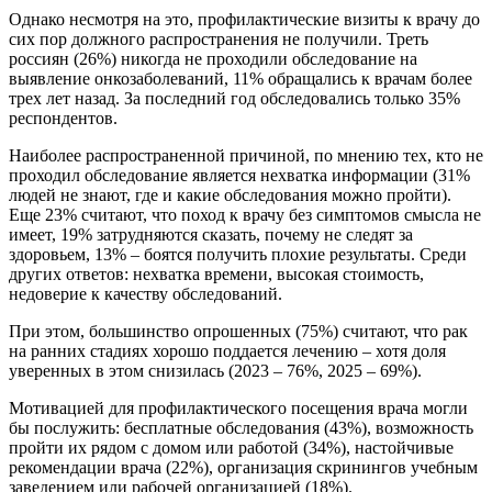
Однако несмотря на это, профилактические визиты к врачу до
сих пор должного распространения не получили. Треть
россиян (26%) никогда не проходили обследование на
выявление онкозаболеваний, 11% обращались к врачам более
трех лет назад. За последний год обследовались только 35%
респондентов.
Наиболее распространенной причиной, по мнению тех, кто не
проходил обследование является нехватка информации (31%
людей не знают, где и какие обследования можно пройти).
Еще 23% считают, что поход к врачу без симптомов смысла не
имеет, 19% затрудняются сказать, почему не следят за
здоровьем, 13% – боятся получить плохие результаты. Среди
других ответов: нехватка времени, высокая стоимость,
недоверие к качеству обследований.
При этом, большинство опрошенных (75%) считают, что рак
на ранних стадиях хорошо поддается лечению – хотя доля
уверенных в этом снизилась (2023 – 76%, 2025 – 69%).
Мотивацией для профилактического посещения врача могли
бы послужить: бесплатные обследования (43%), возможность
пройти их рядом с домом или работой (34%), настойчивые
рекомендации врача (22%), организация скринингов учебным
заведением или рабочей организацией (18%).