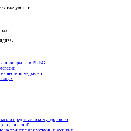
е самочувствие.
иода?
идива.
з-за проигрыша в PUBG
 магазин
 нашествия медведей
ытищах
у мыло вредит женскому здоровью
ацию движений
е на трицепс для мужчин и женщин