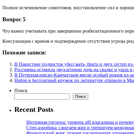
Полное исчезновение симптомов, восстановление сил и хороше
Вопрос 5
Что важно учитывать при завершении реабилитационного пер
Консультация с врачом и подтверждение отсутствия угрозы рец
Похожие записи:
В Пакистане подросток убил мать, брата и двух сестер и
Россиянка оставила двухлетнюю дочь на свалке и ушла в
В Петропавловске-Камчатском ввели особый режим из-за
Набор в бесплатный кружок по литературе открыли в М
Поиск
Поиск
Recent Posts
Интимная гигиена: уровень pH влагалища и почем
Степ-аэробика: сжигаем жир и тренируем координ
Французский жим: лучшее изолирующее упражнени