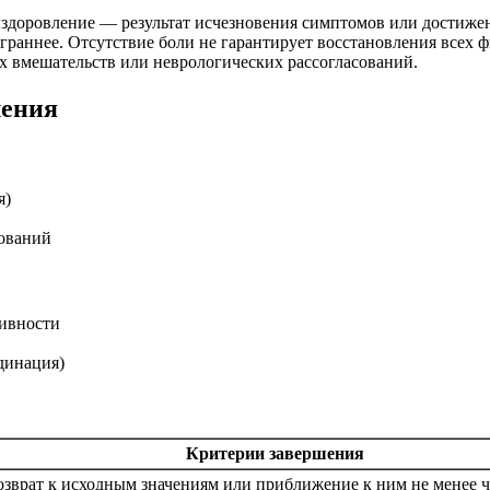
ыздоровление — результат исчезновения симптомов или достиже
раннее. Отсутствие боли не гарантирует восстановления всех 
х вмешательств или неврологических рассогласований.
ления
я)
дований
тивности
динация)
Критерии завершения
озврат к исходным значениям или приближение к ним не менее 