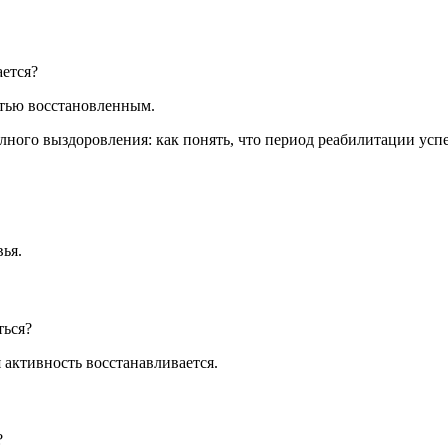
ается?
стью восстановленным.
ья.
ться?
 активность восстанавливается.
?