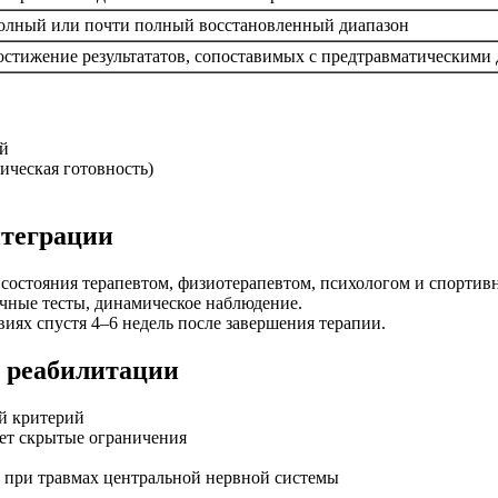
олный или почти полный восстановленный диапазон
остижение результататов, сопоставимых с предтравматическими
ей
ическая готовность)
нтеграции
остояния терапевтом, физиотерапевтом, психологом и спортив
ные тесты, динамическое наблюдение.
иях спустя 4–6 недель после завершения терапии.
 реабилитации
й критерий
яет скрытые ограничения
 при травмах центральной нервной системы