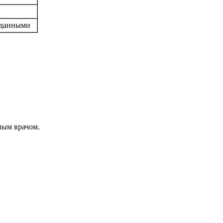
 данными
ным врачом.