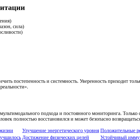
литации
ения)
азон, сила)
осливости)
печить постепенность и системность. Уверенность приходит тол
реальности».
 мультимодального подхода и постоянного мониторинга. Только
еловек полностью восстановился и может безопасно возвращатьс
 жизни
Улучшение энергетического уровня
Положительные ре
лучшилось
Достижение физических целей
Устойчивый имму