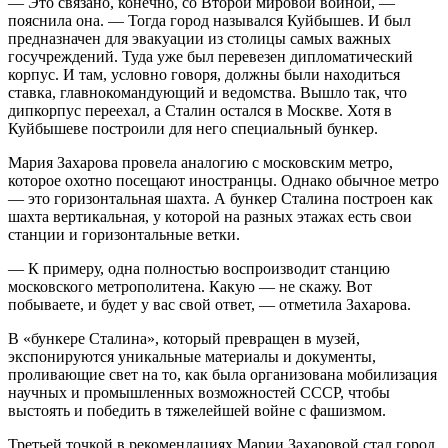
— Это связано, конечно, со Второй мировой войной, —
пояснила она. — Тогда город назывался Куйбышев. И был
предназначен для эвакуации из столицы самых важных
госучреждений. Туда уже был перевезен дипломатический
корпус. И там, условно говоря, должны были находиться
ставка, главнокомандующий и ведомства. Вышло так, что
дипкорпус переехал, а Сталин остался в Москве. Хотя в
Куйбышеве построили для него специальный бункер.
Мария Захарова провела аналогию с московским метро,
которое охотно посещают иностранцы. Однако обычное метро
— это горизонтальная шахта. А бункер Сталина построен как
шахта вертикальная, у которой на разных этажах есть свои
станции и горизонтальные ветки.
— К примеру, одна полностью воспроизводит станцию
московского метрополитена. Какую — не скажу. Вот
побываете, и будет у вас свой ответ, — отметила Захарова.
В «бункере Сталина», который превращен в музей,
экспонируются уникальные материалы и документы,
проливающие свет на то, как была организована мобилизация
научных и промышленных возможностей СССР, чтобы
выстоять и победить в тяжелейшей войне с фашизмом.
Третьей точкой в рекомендациях Марии Захаровой стал город