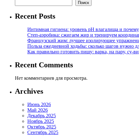
Поиск
Recent Posts
Интимная гигиена: уровень pH влагалища и почем
Степ-аэробика: сжигаем жир и тренируем координ
Французский жим: лучшее изолирующее упражнени
Польза ежедневной ходьбы: сколько шагов нужно дл
Как правильно готовить пищу: варка, на пару, су-
Recent Comments
Нет комментариев для просмотра.
Archives
Июнь 2026
Май 2026
Декабрь 2025
Ноябрь 2025
Октябрь 2025
Сентябрь 2025