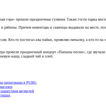
ая гора» прошли праздничные гуляния. Также гости парка могли 
и и рябины. Причем инвентарь и саженцы выдавали на месте, п
сам. Кто-то постигал азы пайки, проявляя смекалку, а кто-то на
тра провели праздничный концерт «Папины песни», где звучали
евую кашу, сладкий чай и хлеб.
з-за проигрыша в PUBG
 магазин
 нашествия медведей
ытищах