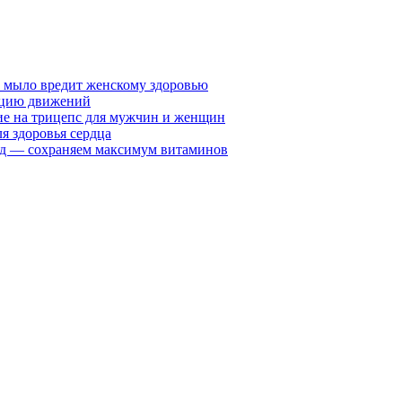
у мыло вредит женскому здоровью
ацию движений
е на трицепс для мужчин и женщин
я здоровья сердца
вид — сохраняем максимум витаминов