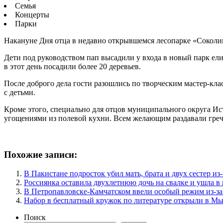
Семья
Концерты
Парки
Накануне Дня отца в недавно открывшемся лесопарке «Соколин
Дети под руководством пап высадили у входа в новый парк ел
в этот день посадили более 20 деревьев.
После доброго дела гости разошлись по творческим мастер-клас
с детьми.
Кроме этого, специально для отцов муниципального округа Ис
угощениями из полевой кухни. Всем желающим раздавали гречн
Похожие записи:
В Пакистане подросток убил мать, брата и двух сестер и
Россиянка оставила двухлетнюю дочь на свалке и ушла в
В Петропавловске-Камчатском ввели особый режим из-за
Набор в бесплатный кружок по литературе открыли в М
Поиск