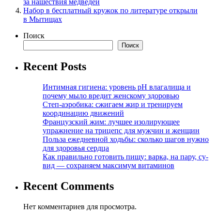
за нашествия медведей
Набор в бесплатный кружок по литературе открыли
в Мытищах
Поиск
Поиск
Recent Posts
Интимная гигиена: уровень pH влагалища и
почему мыло вредит женскому здоровью
Степ-аэробика: сжигаем жир и тренируем
координацию движений
Французский жим: лучшее изолирующее
упражнение на трицепс для мужчин и женщин
Польза ежедневной ходьбы: сколько шагов нужно
для здоровья сердца
Как правильно готовить пищу: варка, на пару, су-
вид — сохраняем максимум витаминов
Recent Comments
Нет комментариев для просмотра.