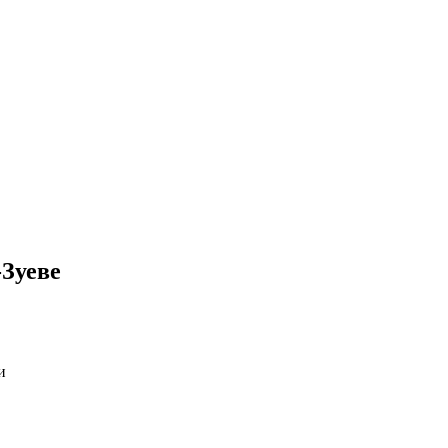
Зуеве
и