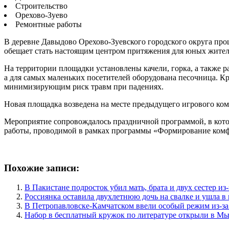
Строительство
Орехово-Зуево
Ремонтные работы
В деревне Давыдово Орехово-Зуевского городского округа пр
обещает стать настоящим центром притяжения для юных жител
На территории площадки установлены качели, горка, а также
а для самых маленьких посетителей оборудована песочница. К
минимизирующим риск травм при падениях.
Новая площадка возведена на месте предыдущего игрового комп
Мероприятие сопровождалось праздничной программой, в кото
работы, проводимой в рамках программы «Формирование комфо
Похожие записи:
В Пакистане подросток убил мать, брата и двух сестер и
Россиянка оставила двухлетнюю дочь на свалке и ушла в
В Петропавловске-Камчатском ввели особый режим из-за
Набор в бесплатный кружок по литературе открыли в М