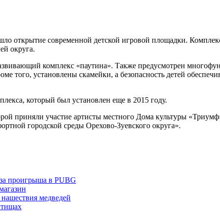
ошло открытие современной детской игровой площадки. Компле
ей округа.
 развивающий комплекс «паутина». Также предусмотрен многофу
роме того, установлены скамейки, а безопасность детей обесп
лекса, который был установлен еще в 2015 году.
рой приняли участие артисты местного Дома культуры «Триумф»
ртной городской среды Орехово-Зуевского округа».
з-за проигрыша в PUBG
 магазин
 нашествия медведей
ытищах