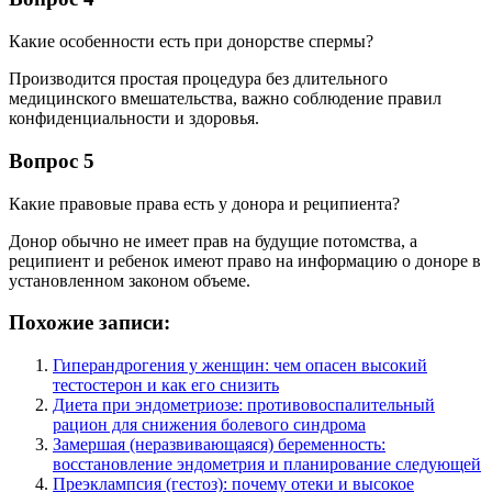
Какие особенности есть при донорстве спермы?
Производится простая процедура без длительного
медицинского вмешательства, важно соблюдение правил
конфиденциальности и здоровья.
Вопрос 5
Какие правовые права есть у донора и реципиента?
Донор обычно не имеет прав на будущие потомства, а
реципиент и ребенок имеют право на информацию о доноре в
установленном законом объеме.
Похожие записи:
Гиперандрогения у женщин: чем опасен высокий
тестостерон и как его снизить
Диета при эндометриозе: противовоспалительный
рацион для снижения болевого синдрома
Замершая (неразвивающаяся) беременность:
восстановление эндометрия и планирование следующей
Преэклампсия (гестоз): почему отеки и высокое