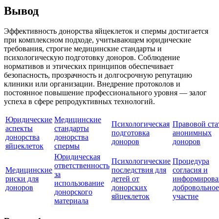
Вывод
Эффективность донорства яйцеклеток и спермы достигается
при комплексном подходе, учитывающем юридические
требования, строгие медицинские стандарты и
психологическую подготовку доноров. Соблюдение
нормативов и этических принципов обеспечивает
безопасность, прозрачность и долгосрочную репутацию
клиники или организации. Внедрение протоколов и
постоянное повышение профессионального уровня — залог
успеха в сфере репродуктивных технологий.
Юридические
Медицинские
Психологическая
Правовой ста
аспекты
стандарты
подготовка
анонимных
донорства
донорства
доноров
доноров
яйцеклеток
спермы
Юридическая
Психологические
Процедура
ответственность
Медицинские
последствия для
согласия и
за
риски для
детей от
информирова
использование
доноров
донорских
добровольное
донорского
яйцеклеток
участие
материала