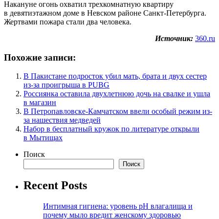
Накануне огонь охватил трехкомнатную квартиру
в девятиэтажном доме в Невском районе Санкт-Петербурга.
Жертвами пожара стали два человека.
Источник:
360.ru
Похожие записи:
В Пакистане подросток убил мать, брата и двух сестер
из-за проигрыша в PUBG
Россиянка оставила двухлетнюю дочь на свалке и ушла
в магазин
В Петропавловске-Камчатском ввели особый режим из-
за нашествия медведей
Набор в бесплатный кружок по литературе открыли
в Мытищах
Поиск
Поиск
Recent Posts
Интимная гигиена: уровень pH влагалища и
почему мыло вредит женскому здоровью