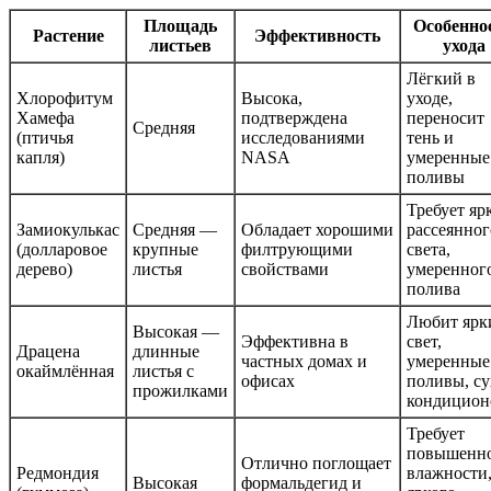
Площадь
Особенно
Растение
Эффективность
листьев
ухода
Лёгкий в
Хлорофитум
Высока,
уходе,
Хамефа
подтверждена
переносит
Средняя
(птичья
исследованиями
тень и
капля)
NASA
умеренные
поливы
Требует яр
Замиокулькас
Средняя —
Обладает хорошими
рассеянног
(долларовое
крупные
филтрующими
света,
дерево)
листья
свойствами
умеренног
полива
Любит ярк
Высокая —
Эффективна в
свет,
Драцена
длинные
частных домах и
умеренные
окаймлённая
листья с
офисах
поливы, су
прожилками
кондицион
Требует
повышенн
Отлично поглощает
Редмондия
влажности
Высокая
формальдегид и