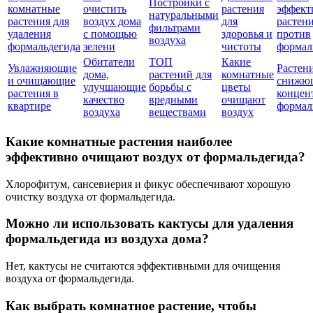
Постройки с
комнатные
очистить
растения
эффект
натуральными
растения для
воздух дома
для
растен
фильтрами
удаления
с помощью
здоровья и
против
воздуха
формальдегида
зелени
чистоты
формал
Обитатели
ТОП
Какие
Увлажняющие
Растени
дома,
растений для
комнатные
и очищающие
снижю
улучшающие
борьбы с
цветы
растения в
концен
качество
вредными
очищают
квартире
формал
воздуха
веществами
воздух
Какие комнатные растения наиболее
эффективно очищают воздух от формальдегида?
Хлорофитум, сансевиерия и фикус обеспечивают хорошую
очистку воздуха от формальдегида.
Можно ли использовать кактусы для удаления
формальдегида из воздуха дома?
Нет, кактусы не считаются эффективными для очищения
воздуха от формальдегида.
Как выбрать комнатное растение, чтобы