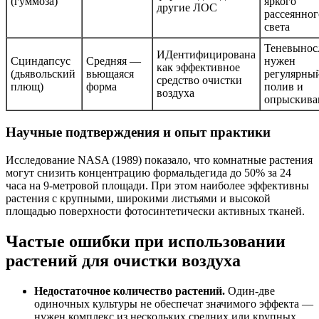
(гуммоза)
яркого
другие ЛОС
рассеянног
света
Теневынос
ИДентифицирована
Сциндапсус
Средняя —
нужен
как эффективное
(дьявольский
вьющаяся
регулярны
средство очистки
плющ)
форма
полив и
воздуха
опрыскива
Научные подтверждения и опыт практики
Исследование NASA (1989) показало, что комнатные растения
могут снизить концентрацию формальдегида до 50% за 24
часа на 9-метровой площади. При этом наиболее эффективны
растения с крупными, широкими листьями и высокой
площадью поверхности фотосинтетически активных тканей.
Частые ошибки при использовании
растений для очистки воздуха
Недостаточное количество растений.
Один-две
одиночных культуры не обеспечат значимого эффекта —
нужен комплекс из нескольких средних или крупных