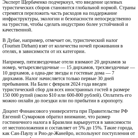
Эксперт Щербаченко подчеркнул, что введение целевых
туристических сборов становится глобальной нормой. Страны
стремятся переложить часть расходов на поддержание
инфраструктуры, экологии и безопасности непосредственно
на туристов, чтобы сделать индустрию более устойчивой и
качественной.
В Дубае, например, отмечает он, туристический налог
(Tourism Dirham) взят от количества ночей проживания в
отелях, в зависимости от их категории.
Например, пятизвездочные отели взимают 20 дирхамов за
номер, четырехзвездочные — 15 дирхамов, трехзвездочные —
10 дирхамов, а одна-две звезды и гостевые дома — 7
дирхамов. Налог начисляется только первые 30 дней
пребывания. На Бали с февраля 2024 года введен
туристический сбор для всех иностранных гостей в размере
150 000 рупий (около $10 или 600-800 рублей). Оплатить его
можно онлайн до поездки или по прибытии в аэропорту.
Доцент Финансового университета при Правительстве РФ
Евгений Сумароков обратил внимание, что размер
гостиничного налога в Бразилии варьируется в зависимости
от местоположения и составляет от 5% до 15%. Такие города,
как Сан-Паулу и Рио-де-Жанейро, используют поступления от