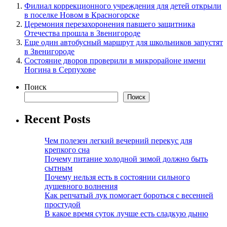
Филиал коррекционного учреждения для детей открыли
в поселке Новом в Красногорске
Церемония перезахоронения павшего защитника
Отечества прошла в Звенигороде
Еще один автобусный маршрут для школьников запустят
в Звенигороде
Состояние дворов проверили в микрорайоне имени
Ногина в Серпухове
Поиск
Поиск
Recent Posts
Чем полезен легкий вечерний перекус для
крепкого сна
Почему питание холодной зимой должно быть
сытным
Почему нельзя есть в состоянии сильного
душевного волнения
Как репчатый лук помогает бороться с весенней
простудой
В какое время суток лучше есть сладкую дыню