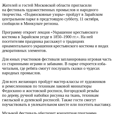
Жителей и гостей Московской области пригласили
на фестиваль художественных промыслов и народного
творчества. «Подмосковные узоры» пройдут в Зарайском
центральном парке в предстоящую субботу, 11 октября,
сообщили в Минкульте региона.
Программу откроет лекция «Украшение крестьянского
костюма в Зарайском уезде в 1850–1900 гг.». На ней
посетителям праздника расскажут о традициях
орнаментального украшения крестьянского костюма и видах
декоративных элементов.
Для юных участников фестиваля запланирована игровая часть
со старинными играми и забавами. В парке откроется изба-
читальня, где ребята смогут послушать сказки о чудесах
народных промыслов.
Для всех желающих пройдут мастер-классы от художников
и ремесленников по техникам лаковой миниатюры
Федоскино и жостовской росписи, богородской резьбы
по дереву, ручной набойки рисунка на ткань, техникам
гжельской и дулевской росписей. Также гости смогут
поучаствовать в увлекательном квесте или посетить выставку.
Музыкой фестиваль обеспечит концертная программа.