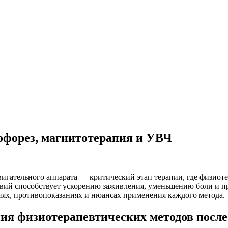
офорез, магнитотерапия и УВЧ
игательного аппарата — критический этап терапии, где физиот
твий способствует ускорению заживления, уменьшению боли и 
иях, противопоказаниях и нюансах применения каждого метода.
я физиотерапевтических методов после