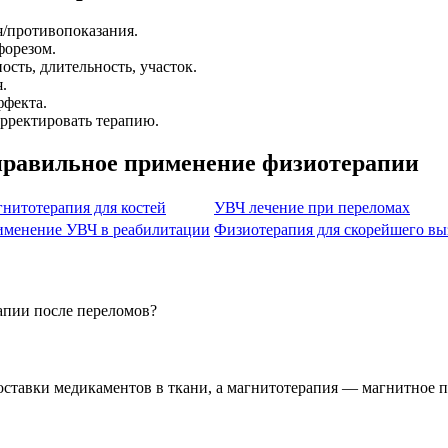
я/противопоказания.
форезом.
сть, длительность, участок.
.
ффекта.
орректировать терапию.
правильное применение физиотерапии
нитотерапия для костей
УВЧ лечение при переломах
менение УВЧ в реабилитации
Физиотерапия для скорейшего вы
апии после переломов?
оставки медикаментов в ткани, а магнитотерапия — магнитное 