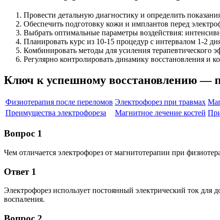
Провести детальную диагностику и определить показани
Обеспечить подготовку кожи и имплантов перед электро
Выбрать оптимальные параметры воздействия: интенсивно
Планировать курс из 10-15 процедур с интервалом 1-2 дня
Комбинировать методы для усиления терапевтического э
Регулярно контролировать динамику восстановления и к
Ключ к успешному восстановлению — 
Физиотерапия после переломов
Электрофорез при травмах
Маг
Преимущества электрофореза
Магнитное лечение костей
При
Вопрос 1
Чем отличается электрофорез от магнитотерапии при физиотер
Ответ 1
Электрофорез использует постоянный электрический ток для д
воспаления.
Вопрос 2