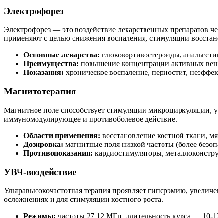
Электрофорез
Электрофорез — это воздействие лекарственных препаратов че
применяют с целью снижения воспаления, стимуляции восстан
Основные лекарства:
глюкокортикостероиды, анальгети
Преимущества:
повышение концентрации активных веще
Показания:
хроническое воспаление, периостит, неэффек
Магнитотерапия
Магнитное поле способствует стимуляции микроциркуляции, у
иммуномодулирующее и противоболевое действие.
Области применения:
восстановление костной ткани, мя
Дозировка:
магнитные поля низкой частоты (более безопа
Противопоказания:
кардиостимуляторы, металлоконструк
УВЧ-воздействие
Ультравысокочастотная терапия проявляет гиперэмию, увелич
осложнениях и для стимуляции костного роста.
Режимы:
частоты 27,12 МГц, длительность курса — 10-1