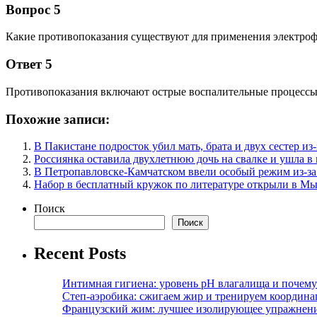
Вопрос 5
Какие противопоказания существуют для применения электроф
Ответ 5
Противопоказания включают острые воспалительные процессы,
Похожие записи:
В Пакистане подросток убил мать, брата и двух сестер и
Россиянка оставила двухлетнюю дочь на свалке и ушла в
В Петропавловске-Камчатском ввели особый режим из-за
Набор в бесплатный кружок по литературе открыли в М
Поиск
Поиск
Recent Posts
Интимная гигиена: уровень pH влагалища и почем
Степ-аэробика: сжигаем жир и тренируем координ
Французский жим: лучшее изолирующее упражнени