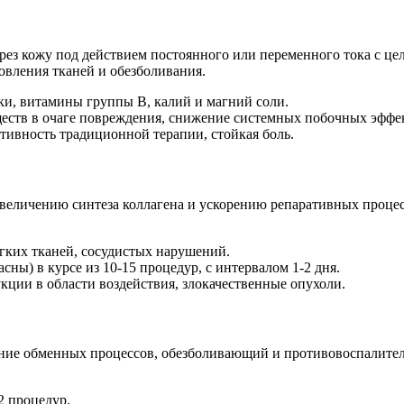
рез кожу под действием постоянного или переменного тока с це
овления тканей и обезболивания.
ки, витамины группы B, калий и магний соли.
ств в очаге повреждения, снижение системных побочных эффек
тивность традиционной терапии, стойкая боль.
величению синтеза коллагена и ускорению репаративных процес
гких тканей, сосудистых нарушений.
сны) в курсе из 10-15 процедур, с интервалом 1-2 дня.
ции в области воздействия, злокачественные опухоли.
ение обменных процессов, обезболивающий и противовоспалите
2 процедур.