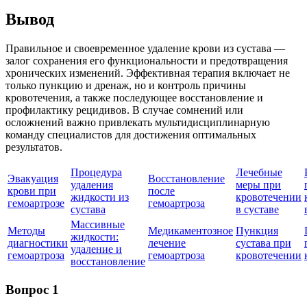
Вывод
Правильное и своевременное удаление крови из сустава —
залог сохранения его функциональности и предотвращения
хронических изменений. Эффективная терапия включает не
только пункцию и дренаж, но и контроль причины
кровотечения, а также последующее восстановление и
профилактику рецидивов. В случае сомнений или
осложнений важно привлекать мультидисциплинарную
команду специалистов для достижения оптимальных
результатов.
Процедура
Лечебные
Эвакуация
Восстановление
удаления
меры при
крови при
после
жидкости из
кровотечении
гемоартрозе
гемоартроза
сустава
в суставе
Массивные
Методы
Медикаментозное
Пункция
жидкости:
диагностики
лечение
сустава при
удаление и
гемоартроза
гемоартроза
кровотечении
восстановление
Вопрос 1