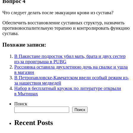
Вопрос 4
Что следует делать после эвакуации крови из сустава?
Обеспечить восстановление суставных структур, назначить
противовоспалительную терапию и контролировать функцию
сустава.
Похожие записи:
В Пакистане подросток убил мать, брата и двух сестер
из-за проигрыша в PUBG
Россиянка оставила двухлетнюю дочь на свалке и ушла
в магазин
В Петропавловске-Камчатском ввели особый режим из-
за нашествия медведей
Набор в бесплатный кружок по литературе открыли
в Мытищах
Поиск
Поиск
Recent Posts