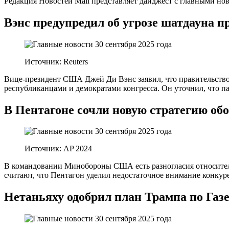
Редакция Новостей Mail представляет дайджест с главными нов
Вэнс предупредил об угрозе шатдауна 
Источник: Reuters
Вице-президент США Джей Ди Вэнс заявил, что правительство
республиканцами и демократами конгресса. Он уточнил, что п
В Пентагоне сочли новую стратегию о
Источник: AP 2024
В командовании Минобороны США есть разногласия относител
считают, что Пентагон уделил недостаточное внимание конкур
Нетаньяху одобрил план Трампа по Газ