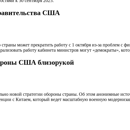
остями к 30 сентября 2025.
правительства США
 страны может прекратить работу с 1 октября из-за проблем с
арализовать работу кабинета министров могут «демократы», кот
бороны США близорукой
ьно новой стратегии обороны страны. Об этом анонимные источ
енции с Китаем, который ведет масштабную военную модернизаци
е