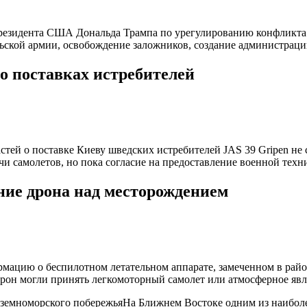
езидента США Дональда Трампа по урегулированию конфликта в
льской армии, освобождение заложников, создание администрац
о поставках истребителей
ей о поставке Киеву шведских истребителей JAS 39 Gripen не 
и самолетов, но пока согласие на предоставление военной техн
ние дрона над месторождением
ацию о беспилотном летательном аппарате, замеченном в район
дрон могли принять легкомоторный самолет или атмосферное явл
иземноморского побережьяНа Ближнем Востоке одним из наиболе