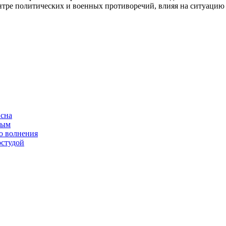
ентре политических и военных противоречий, влияя на ситуацию
 сна
ным
о волнения
остудой