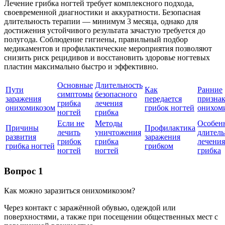
Лечение грибка ногтей требует комплексного подхода,
своевременной диагностики и аккуратности. Безопасная
длительность терапии — минимум 3 месяца, однако для
достижения устойчивого результата зачастую требуется до
полугода. Соблюдение гигиены, правильный подбор
медикаментов и профилактические мероприятия позволяют
снизить риск рецидивов и восстановить здоровье ногтевых
пластин максимально быстро и эффективно.
Основные
Длительность
Пути
Как
Ранние
симптомы
безопасного
заражения
передается
призна
грибка
лечения
онихомикозом
грибок ногтей
онихом
ногтей
грибка
Если не
Методы
Особен
Причины
Профилактика
лечить
уничтожения
длитель
развития
заражения
грибок
грибка
лечения
грибка ногтей
грибком
ногтей
ногтей
грибка
Вопрос 1
Как можно заразиться онихомикозом?
Через контакт с заражённой обувью, одеждой или
поверхностями, а также при посещении общественных мест с