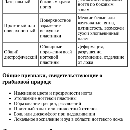
Латеральный
боковым краям
ногтя по боковым
ногтя
зонам
Мелкие белые или
Поверхностное
желтоватые пятна,
Протезный или
заражение
пятнистость, возможен
поверхностный
верхушки
сухой хлопьевидный
пластинки
налет
Обширные
Деформация,
Общий
поражения всей
разрушение,
дистрофический
ногтевой
потемнение, отделение
пластины
от ложа
Общие признаки, свидетельствующие о
грибковой природе
Изменение цвета и прозрачности ногтя
Утолщение ногтевой пластины
Образование трещин, расслоений
Приятный запах или гнилостный оттенок
Боль или дискомфорт при надавливании
Локальное воспаление и зуд в области ногтевого ложа