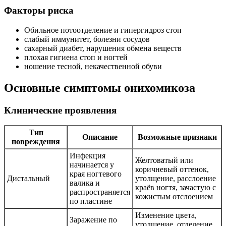
Факторы риска
Обильное потоотделение и гипергидроз стоп
слабый иммунитет, болезни сосудов
сахарный диабет, нарушения обмена веществ
плохая гигиена стоп и ногтей
ношение тесной, некачественной обуви
Основные симптомы онихомикоза
Клинические проявления
Тип
Описание
Возможные признаки
повреждения
Инфекция
Желтоватый или
начинается у
коричневый оттенок,
края ногтевого
Дистальный
утолщение, расслоение
валика и
краёв ногтя, зачастую с
распространяется
кожистым отслоением
по пластине
Изменение цвета,
Заражение по
утолщение, отделение