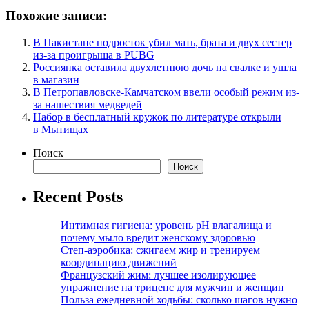
Похожие записи:
В Пакистане подросток убил мать, брата и двух сестер
из-за проигрыша в PUBG
Россиянка оставила двухлетнюю дочь на свалке и ушла
в магазин
В Петропавловске-Камчатском ввели особый режим из-
за нашествия медведей
Набор в бесплатный кружок по литературе открыли
в Мытищах
Поиск
Поиск
Recent Posts
Интимная гигиена: уровень pH влагалища и
почему мыло вредит женскому здоровью
Степ-аэробика: сжигаем жир и тренируем
координацию движений
Французский жим: лучшее изолирующее
упражнение на трицепс для мужчин и женщин
Польза ежедневной ходьбы: сколько шагов нужно