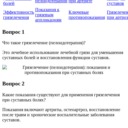
пелоидотерапии
при артрите
болей
суставов
Показания к
Эффективность
Ключевые
Грязелече
грязевым
грязелечения
противопоказания
при артроз
аппликациям
Вопрос 1
Что такое грязелечение (пелоидотерапия)?
Это лечебное использование лечебной грязи для уменьшения
суставных болей и восстановления функции суставов.
Вопрос 2
Какие показания существуют для применения грязелечения
при суставных болях?
Показания включают артриты, остеоартроз, восстановление
после травм и хронические воспалительные заболевания
суставов.