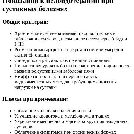
Показания к пелоидотерапии при
суставных болезнях
Общие критерии:
Хронические дегенеративные и воспалительные
заболевания суставов, в том числе остеоартроз (стадии
I–III)
Ревматоидный артрит в фазе ремиссии или умеренно
активной стадии
Спондилоартрит, анкилозирующий спондилит
Повышенная уровень боли и ограничение подвижности,
вызванное суставными заболеваниями
Неэффективность или непереносимость
медикаментозных методов, требующих снижения
нагрузки на суставы
Плюсы при применении:
Снижение уровня воспаления и боли
Улучшение кровотока и метаболизма в тканях
Укрепление мышечного корсета вокруг поврежденных
суставов
Облегчение симптомов при хронических формах