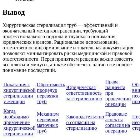
Вывод
Хирургическая стерилизация труб — эффективный и
окончательный метод контрацепции, требующий
профессионального подхода и глубокого понимания
юридических нюансов. Рациональное использование,
ответственное информирование и тщательная документация
позволяют минимизировать риски медицинской и правовой
ответственности. Перед принятием решения важно взвесить
все плюсы и минусы, а также обеспечить пациентке полное
понимание последствий.
Права
Показания к
Обратимость
Обр
Юридическая
пациента
хирургической
процедур
вни
ответственность
при
стерилизации
перевязки
нео
за стерилизацию
проведении
у женщин
труб
пр
операции
Когда
Механизм
Правовые
необходимо
Законодательство
Пос
перевязки
аспекты
применение
о согласии на
нео
маточных
согласия на
хирургической
стерилизацию
сте
труб
операцию
стерилизации