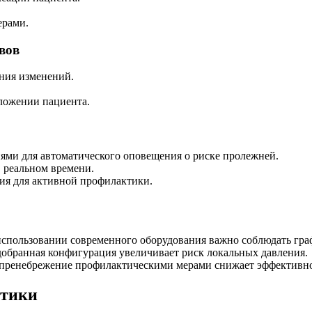
ерами.
вов
ния изменений.
оложении пациента.
ми для автоматического оповещения о риске пролежней.
 реальном времени.
ия для активной профилактики.
 использовании современного оборудования важно соблюдать гра
добранная конфигурация увеличивает риск локальных давления.
 пренебрежение профилактическими мерами снижает эффективно
ктики