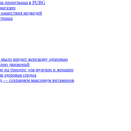
з-за проигрыша в PUBG
 магазин
 нашествия медведей
ытищах
у мыло вредит женскому здоровью
ацию движений
е на трицепс для мужчин и женщин
я здоровья сердца
вид — сохраняем максимум витаминов