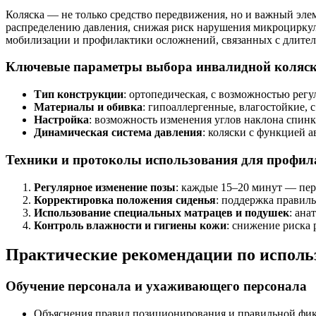
Коляска — не только средство передвижения, но и важный эле
распределению давления, снижая риск нарушения микроциркул
мобилизации и профилактики осложнений, связанных с длите
Ключевые параметры выбора инвалидной коляск
Тип конструкции
: ортопедическая, с возможностью рег
Материалы и обивка
: гипоаллергенные, влагостойкие,
Настройка
: возможность изменения углов наклона спинк
Динамическая система давления
: коляски с функцией 
Техники и протоколы использования для профил
Регулярное изменение позы
: каждые 15–20 минут — пер
Корректировка положения сиденья
: поддержка правил
Использование специальных матрацев и подушек
: ана
Контроль влажности и гигиены кожи
: снижение риска
Практические рекомендации по исполь
Обучение персонала и ухаживающего персонала
Объяснения правил позиционирования и правильной фик