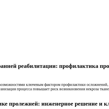
ранней реабилитации: профилактика пр
озможностями ключевым фактором профилактики осложнений, та
низация процесса повышает риск возникновения некроза тканей,
ике пролежней: инженерное решение и к