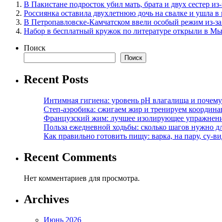
В Пакистане подросток убил мать, брата и двух сестер и
Россиянка оставила двухлетнюю дочь на свалке и ушла в
В Петропавловске-Камчатском ввели особый режим из-за
Набор в бесплатный кружок по литературе открыли в М
Поиск
Поиск
Recent Posts
Интимная гигиена: уровень pH влагалища и почем
Степ-аэробика: сжигаем жир и тренируем координ
Французский жим: лучшее изолирующее упражнени
Польза ежедневной ходьбы: сколько шагов нужно дл
Как правильно готовить пищу: варка, на пару, су-
Recent Comments
Нет комментариев для просмотра.
Archives
Июнь 2026