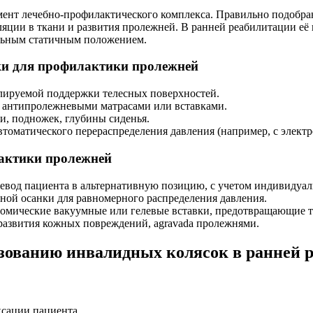
мент лечебно-профилактического комплекса. Правильно подобра
яции в ткани и развития пролежней. В ранней реабилитации её
льным статичным положением.
и для профилактики пролежней
улируемой поддержки телесных поверхностей.
 с антипролежневыми матрасами или вставками.
и, подножек, глубины сиденья.
автоматического перераспределения давления (например, с элек
актики пролежней
евод пациента в альтернативную позицию, с учетом индивидуал
ьной осанки для равномерного распределения давления.
томические вакуумные или гелевые вставки, предотвращающие т
 развития кожных повреждений, agravada пролежнями.
зованию инвалидных колясок в ранней 
сации пациента.