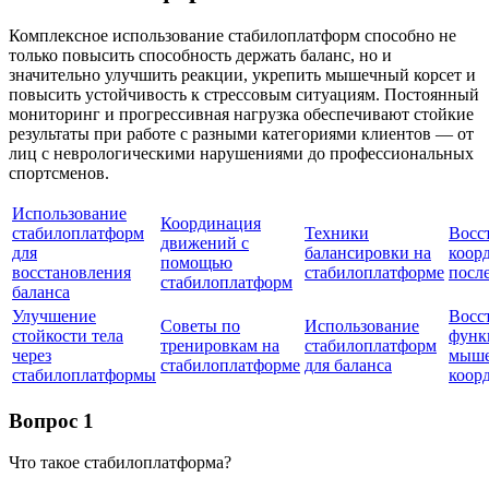
Комплексное использование стабилоплатформ способно не
только повысить способность держать баланс, но и
значительно улучшить реакции, укрепить мышечный корсет и
повысить устойчивость к стрессовым ситуациям. Постоянный
мониторинг и прогрессивная нагрузка обеспечивают стойкие
результаты при работе с разными категориями клиентов — от
лиц с неврологическими нарушениями до профессиональных
спортсменов.
Использование
Координация
стабилоплатформ
Техники
Восс
движений с
для
балансировки на
коор
помощью
восстановления
стабилоплатформе
посл
стабилоплатформ
баланса
Улучшение
Восс
Советы по
Использование
стойкости тела
функ
тренировкам на
стабилоплатформ
через
мыше
стабилоплатформе
для баланса
стабилоплатформы
коор
Вопрос 1
Что такое стабилоплатформа?