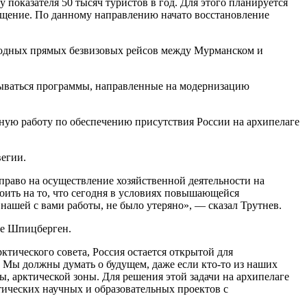
показателя 50 тысяч туристов в год. Для этого планируется
бщение. По данному направлению начато восстановление
родных прямых безвизовых рейсов между Мурманском и
вываться программы, направленные на модернизацию
ную работу по обеспечению присутствия России на архипелаге
вегии.
раво на осуществление хозяйственной деятельности на
роить на то, что сегодня в условиях повышающейся
нашей с вами работы, не было утеряно», — сказал Трутнев.
ге Шпицберген.
ктического совета, Россия остается открытой для
. Мы должны думать о будущем, даже если кто-то из наших
ы, арктической зоны. Для решения этой задачи на архипелаге
тических научных и образовательных проектов с