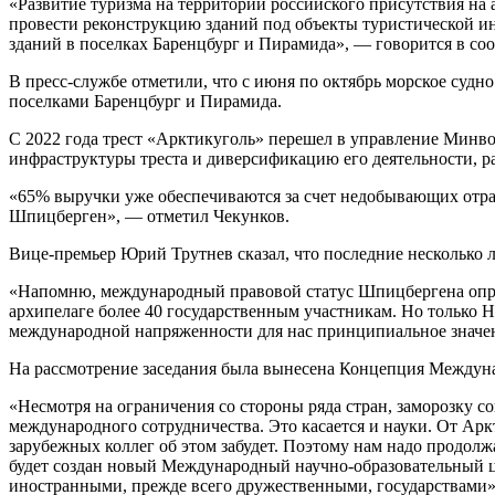
«Развитие туризма на территории российского присутствия на 
провести реконструкцию зданий под объекты туристической и
зданий в поселках Баренцбург и Пирамида», — говорится в со
В пресс-службе отметили, что с июня по октябрь морское су
поселками Баренцбург и Пирамида.
С 2022 года трест «Арктикуголь» перешел в управление Минв
инфраструктуры треста и диверсификацию его деятельности, ра
«65% выручки уже обеспечиваются за счет недобывающих отрас
Шпицберген», — отметил Чекунков.
Вице-премьер Юрий Трутнев сказал, что последние несколько 
«Напомню, международный правовой статус Шпицбергена опреде
архипелаге более 40 государственным участникам. Но только Н
международной напряженности для нас принципиальное значение
На рассмотрение заседания была вынесена Концепция Междуна
«Несмотря на ограничения со стороны ряда стран, заморозку с
международного сотрудничества. Это касается и науки. От Арк
зарубежных коллег об этом забудет. Поэтому нам надо продолж
будет создан новый Международный научно-образовательный це
иностранными, прежде всего дружественными, государствами»