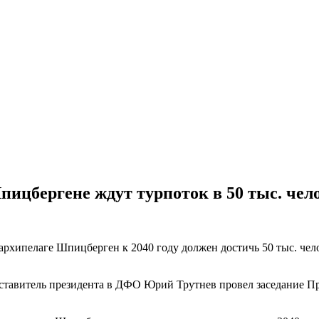
Шпицбергене ждут турпоток в 50 тыс. чел
рхипелаге Шпицберген к 2040 году должен достичь 50 тыс. чело
ставитель президента в ДФО Юрий Трутнев провел заседание П