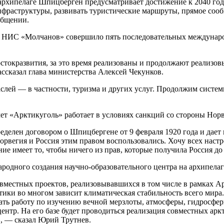
архипелаге Шпицберген предусматривает достижение к 2040 году 
нфраструктуры, развивать туристические маршруты, прямое соо
общении.
дно НИС «Молчанов» совершило пять последовательных междуна
остокразвития, за это время реализованы и продолжают реализо
ссказал глава министерства Алексей Чекунков.
лей — в частности, туризма и других услуг. Продолжим систем
лет «Арктикуголь» работает в условиях санкций со стороны Нор
лен договором о Шпицбергене от 9 февраля 1920 года и дает п
орвегия и Россия этим правом воспользовались. Хочу всех наст
 имеет то, чтобы ничего из прав, которые получила Россия до 
родного создания научно-образовательного центра на архипела
овместных проектов, реализовывавшихся в том числе в рамках Ар
тики во многом зависит климатическая стабильность всего мира
ать работу по изучению вечной мерзлоты, атмосферы, гидросфер
нтр. На его базе будет проводиться реализация совместных арк
, — сказал Юрий Трутнев.