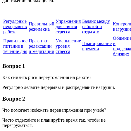
достижение новых целей.
Регулярные
Упражнения
Баланс между
Правильный
Контрол
перерывы в
для снятия
работой и
режим сна
нагрузки
работе
стресса
отдыхом
Общени
Правильное
Практики
Уменьшение
Планирование
и
питание в
релаксации
уровня
времени
поддерж
течение дня
и медитации
стресса
близких
Вопрос 1
Как снизить риск переутомления на работе?
Регулярно делайте перерывы и распределяйте нагрузки.
Вопрос 2
Что помогает избежать перенапряжения при учебе?
Часто отдыхайте и планируйте время так, чтобы не
перегружаться.