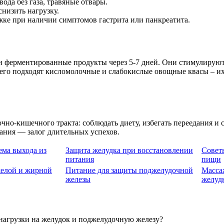
да без газа, травяные отвары.
низить нагрузку.
ке при наличии симптомов гастрита или панкреатита.
он ферментированные продукты через 5-7 дней. Они стимулиру
сего подходят кисломолочные и слабокислые овощные квасы – 
о-кишечного тракта: соблюдать диету, избегать переедания и с
ания — залог длительных успехов.
ема выхода из
Защита желудка при восстановлении
Совет
питания
пищи
желой и жирной
Питание для защиты поджелудочной
Масса
железы
желуд
 нагрузки на желудок и поджелудочную железу?