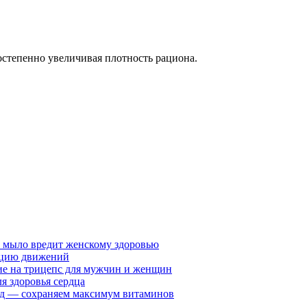
остепенно увеличивая плотность рациона.
у мыло вредит женскому здоровью
ацию движений
е на трицепс для мужчин и женщин
я здоровья сердца
вид — сохраняем максимум витаминов