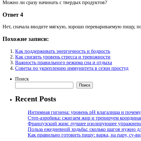
Можно ли сразу начинать с твердых продуктов?
Ответ 4
Нет, сначала вводите мягкую, хорошо перевариваемую пищу, п
Похожие записи:
Как поддерживать энергичность и бодрость
Как снизить уровень стресса и тревожности
Важность правильного режима сна и отдыха
Советы по укреплению иммунитета в сезон простуд
Поиск
Поиск
Recent Posts
Интимная гигиена: уровень pH влагалища и почем
Степ-аэробика: сжигаем жир и тренируем координ
Французский жим: лучшее изолирующее упражнени
Польза ежедневной ходьбы: сколько шагов нужно дл
Как правильно готовить пищу: варка, на пару, су-