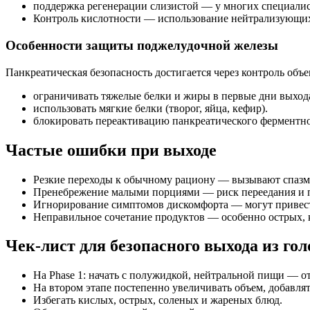
поддержка регенерации слизистой — у многих специалист
Контроль кислотности — использование нейтрализующих 
Особенности защиты поджелудочной железы
Панкреатическая безопасность достигается через контроль объ
ограничивать тяжелые белки и жиры в первые дни выход
использовать мягкие белки (творог, яйца, кефир).
блокировать переактивацию панкреатического ферментно
Частые ошибки при выходе
Резкие переходы к обычному рациону — вызывают спазм
Пренебрежение малыми порциями — риск переедания и 
Игнорирование симптомов дискомфорта — могут привест
Неправильное сочетание продуктов — особенно острых, 
Чек-лист для безопасного выхода из го
На Phase 1: начать с полужидкой, нейтральной пищи — о
На втором этапе постепенно увеличивать объем, добавля
Избегать кислых, острых, соленых и жареных блюд.