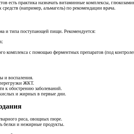
ов есть практика назначать витаминные комплексы, глюкозамин
средств (например, альмагель) по рекомендации врача.
ема и типа поступающей пищи. Рекомендуется:
а;
го комплекса с помощью ферментных препаратов (под контролем
ы и воспаления.
перегрузки ЖКТ.
и к обострению заболеваний.
кислых и жирных в первые дни.
лодания
тварного риса, овощных пюре.
ть белки и нежирные продукты.