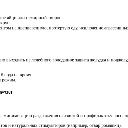
еное яйцо или нежирный творог.
круп.
ентом на препваренную, протертую еду, исключение агрессивны
блюда на время.
й режим.
лезы
х на минимизацию раздражения слизистой и профилактику воспа
тов и натуральных стимуляторов (например, отвар ромашки).