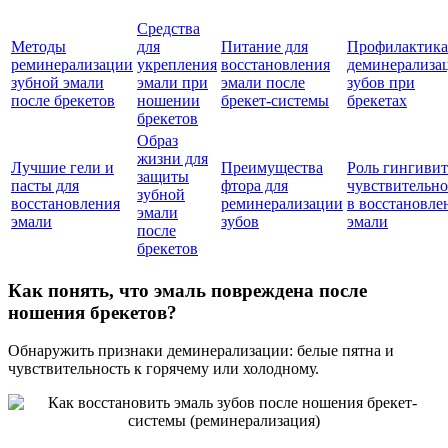
Средства
Методы
для
Питание для
Профилактика
реминерализации
укрепления
восстановления
деминерализа
зубной эмали
эмали при
эмали после
зубов при
после брекетов
ношении
брекет-системы
брекетах
брекетов
Образ
жизни для
Лучшие гели и
Преимущества
Роль гингивит
защиты
пасты для
фтора для
чувствительно
зубной
восстановления
реминерализации
в восстановле
эмали
эмали
зубов
эмали
после
брекетов
Как понять, что эмаль повреждена после
ношения брекетов?
Обнаружить признаки деминерализации: белые пятна и
чувствительность к горячему или холодному.