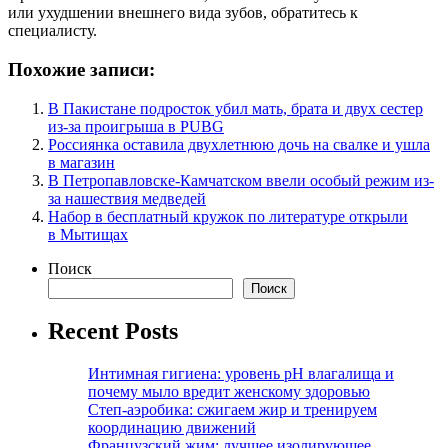
или ухудшении внешнего вида зубов, обратитесь к
специалисту.
Похожие записи:
В Пакистане подросток убил мать, брата и двух сестер
из-за проигрыша в PUBG
Россиянка оставила двухлетнюю дочь на свалке и ушла
в магазин
В Петропавловске-Камчатском ввели особый режим из-
за нашествия медведей
Набор в бесплатный кружок по литературе открыли
в Мытищах
Поиск
Поиск
Recent Posts
Интимная гигиена: уровень pH влагалища и
почему мыло вредит женскому здоровью
Степ-аэробика: сжигаем жир и тренируем
координацию движений
Французский жим: лучшее изолирующее