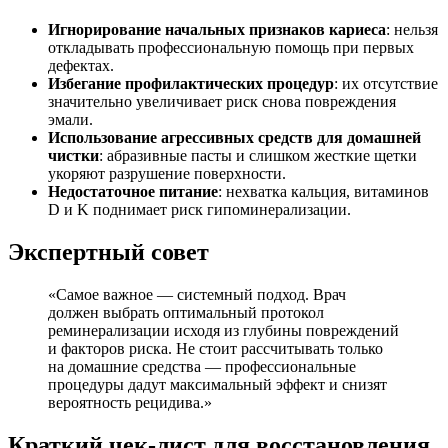
Игнорирование начальных признаков кариеса
: нельзя
откладывать профессиональную помощь при первых
дефектах.
Избегание профилактических процедур
: их отсутствие
значительно увеличивает риск снова повреждения
эмали.
Использование агрессивных средств для домашней
чистки
: абразивные пасты и слишком жесткие щетки
укоряют разрушение поверхности.
Недостаточное питание
: нехватка кальция, витаминов
D и K поднимает риск гипоминерализации.
Экспертный совет
«Самое важное — системный подход. Врач
должен выбрать оптимальный протокол
реминерализации исходя из глубины повреждений
и факторов риска. Не стоит рассчитывать только
на домашние средства — профессиональные
процедуры дадут максимальный эффект и снизят
вероятность рецидива.»
Краткий чек-лист для восстановления