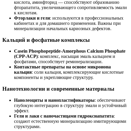
кислота, аминфторид — способствуют образованию
фторапатита, увеличивающего сопротивляемость эмали
к кислотам.
Фторлаки и гели
: используются в профессиональных
кабинетах и для домашнего применения. Важны при
минерализации начальных кариозных дефектов.
Кальций и фосфатные комплексы
Casein Phosphopeptide-Amorphous Calcium Phosphate
(CPP-ACP)
: комплекс, насыщая эмаль кальцием и
фосфатами, способствует реминерализации.
Контактные препараты на основе микроиона
кальция
: соли кальция, комплексирующие кислотные
компоненты и укрепляющие структуру.
Нанотехнологии и современные материалы
Нанолеоциты и нанопластификаторы
: обеспечивают
глубокую интеграцию в структуру эмали и устойчивый
эффект.
Гели и лаки с наночастицами гидроксиапатита
:
создают естественную минерализацию имитирующими
структурами.