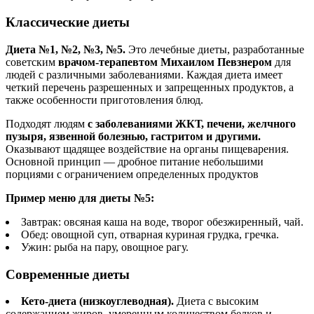
Классические диеты
Диета №1, №2, №3, №5.
Это лечебные диеты, разработанные
советским
врачом-терапевтом Михаилом Певзнером
для
людей с различными заболеваниями. Каждая диета имеет
четкий перечень разрешенных и запрещенных продуктов, а
также особенности приготовления блюд.
Подходят людям
с заболеваниями ЖКТ, печени, желчного
пузыря, язвенной болезнью, гастритом и другими.
Оказывают щадящее воздействие на органы пищеварения.
Основной принцип — дробное питание небольшими
порциями с ограничением определенных продуктов
Пример меню для диеты №5:
Завтрак: овсяная каша на воде, творог обезжиренный, чай.
Обед: овощной суп, отварная куриная грудка, гречка.
Ужин: рыба на пару, овощное рагу.
Современные диеты
Кето-диета (низкоуглеводная).
Диета с высоким
содержанием жиров, умеренным количеством белков и