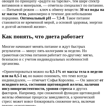
овощей по принципу «радуги на тарелке», тем шире спектр
витаминов и минералов, — отметила специалист по питанию.
— Питьевой режим — ключ к обмену веществ:
30 мл воды на
кг массы тела
, равномерно в течение дня небольшими
порциями.
Оптимальный pH — 7,5-8
. Такое питание
становится не временной мерой, а основой здоровья, энергии
и долгой активной жизни».
Как понять, что диета работает
Многие начинают менять питание и ждут быстрых
результатов — минус пять килограмм за неделю. Но
грамотная система питания работает по-другому: мягко,
безопасно и с учетом индивидуальных особенностей
организма.
«Ориентироваться можно на
0,5-1% от массы тела в неделю
или на 0,5-1 кг,
но важно понимать, что темп всегда
индивидуален, — отмечает Софья Королева. — Он зависит
от
исходного веса, состояния щитовидной железы, наличия
инсулинорезистентности, уровня стресса
и других
факторов. Например, при сниженной функции щитовидной
железы обменные процессы замедляются, а хронический
стресс может вовсе блокировать снижение веса, включая
режим «накопления».