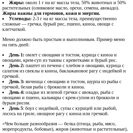
Жиры:
около 1 г на кг массы тела, 50% животных и 50%
растительных (оливковое масло, орехи, семена, авокадо).
Жиры важны для гормонов, кожи и энергии.
Углеводы:
2-3 г на кг массы тела, преимущественно
сложные — гречка, бурый рис, пшено, киноа, овощи с
клетчаткой.
Меню должно быть простым и выполнимым. Пример меню
на пять дней:
День 1:
омлет с овощами и тостом, курица с киноа и
овощами, крем-суп из тыквы с креветками и бурый рис.
День 2:
паштет из печени с хлебом и овощами, курица с
салатом из свеклы и киноа, баклажановое рагу с индейкой и
гречкой.
День 3:
яичница с овощами и тостом, шурпа из рыбы с
гречкой, белая рыба с брокколи и киноа.
День 4:
оладьи из зеленой гречки с авокадо, рыба с
овощами и пшено, кальмары с крем-супом из брокколи и
бурым рисом.
День 5
: боул с индейкой, супы с курицей или рыбой,
лосось на гриле, овощное рагу с киноа или гречкой.
«Чем больше разнообразия — белка (птица, рыба, мясо,
морепродукты, бобовые), жиров (животные и растительные),