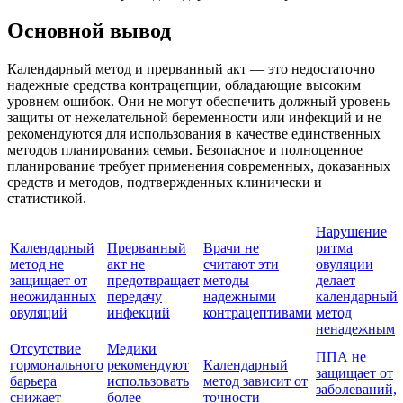
Основной вывод
Календарный метод и прерванный акт — это недостаточно
надежные средства контрацепции, обладающие высоким
уровнем ошибок. Они не могут обеспечить должный уровень
защиты от нежелательной беременности или инфекций и не
рекомендуются для использования в качестве единственных
методов планирования семьи. Безопасное и полноценное
планирование требует применения современных, доказанных
средств и методов, подтвержденных клинически и
статистикой.
Нарушение
Календарный
Прерванный
Врачи не
ритма
метод не
акт не
считают эти
овуляции
защищает от
предотвращает
методы
делает
неожиданных
передачу
надежными
календарный
овуляций
инфекций
контрацептивами
метод
ненадежным
Отсутствие
Медики
ППА не
гормонального
рекомендуют
Календарный
защищает от
барьера
использовать
метод зависит от
заболеваний,
снижает
более
точности