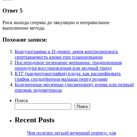
Ответ 5
Риск выхода спермы до эякуляции и неправильное
выполнение метода.
Похожие записи:
Коагулограмма и D-димер: зачем контролировать
свертываемость крови при планировании
Послеродовое пеленание женщины: традиционная
процедура восстановления или модный тренд
КТГ (кардиотокография) плода: как расшифровать
график сердцебиения малыша перед родами
Болезненные месячные (дисменорея): норма или первый
признак эндометриоза
Поиск
Поиск
Recent Posts
Чем полезен легкий вечерний перекус для