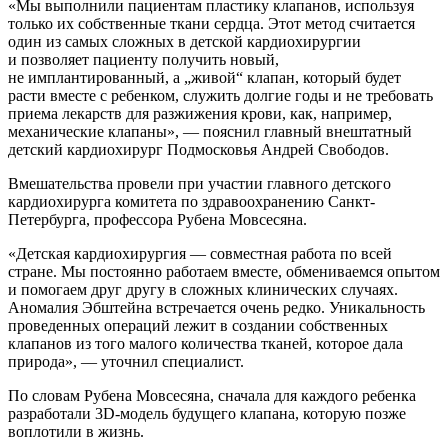
«Мы выполнили пациентам пластику клапанов, используя
только их собственные ткани сердца. Этот метод считается
один из самых сложных в детской кардиохирургии
и позволяет пациенту получить новый,
не имплантированный, а „живой“ клапан, который будет
расти вместе с ребенком, служить долгие годы и не требовать
приема лекарств для разжижения крови, как, например,
механические клапаны», — пояснил главный внештатный
детский кардиохирург Подмосковья Андрей Свободов.
Вмешательства провели при участии главного детского
кардиохирурга комитета по здравоохранению Санкт-
Петербурга, профессора Рубена Мовсесяна.
«Детская кардиохирургия — совместная работа по всей
стране. Мы постоянно работаем вместе, обмениваемся опытом
и помогаем друг другу в сложных клинических случаях.
Аномалия Эбштейна встречается очень редко. Уникальность
проведенных операций лежит в создании собственных
клапанов из того малого количества тканей, которое дала
природа», — уточнил специалист.
По словам Рубена Мовсесяна, сначала для каждого ребенка
разработали 3D-модель будущего клапана, которую позже
воплотили в жизнь.