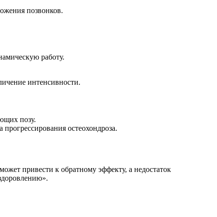
ложения позвонков.
намическую работу.
личение интенсивности.
ющих позу.
а прогрессирования остеохондроза.
ожет привести к обратному эффекту, а недостаток
здоровлению».