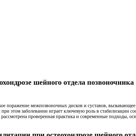
охондрозе шейного отдела позвоночника
кое поражение межпозвоночных дисков и суставов, вызывающее
 при этом заболевании играет ключевую роль в стабилизации 
 рассмотрена проверенная практика и современные подходы, ос
литации при остеохондрозе шейного отд