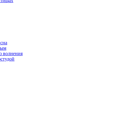
ытищах
 сна
ным
о волнения
остудой