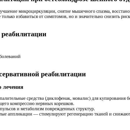
лучшение микроциркуляции, снятие мышечного спазма, восстан
 только избавиться от симптомов, но и значительно снизить ри
 реабилитации
аболеваний
ервативной реабилитации
о лечения
палительные средства (диклофенак, мовалис) для купирования б
ющего компрессию нервных корешков.
пульсов и метаболизм поврежденных структур.
 тёплые аппликации — стимулируют регенерацию тканей и снижаю