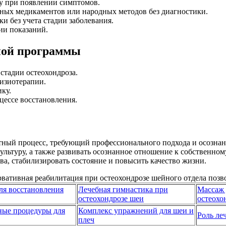
у при появлении симптомов.
ьных медикаментов или народных методов без диагностики.
 без учета стадии заболевания.
ии показаний.
ной программы
стадии остеохондроза.
изиотерапии.
ку.
цессе восстановления.
ый процесс, требующий профессионального подхода и осознанн
ьтуру, а также развивать осознанное отношение к собственном
ва, стабилизировать состояние и повысить качество жизни.
ля восстановления
Лечебная гимнастика при
Массаж 
остеохондрозе шеи
остеохо
ные процедуры для
Комплекс упражнений для шеи и
Роль ле
плеч