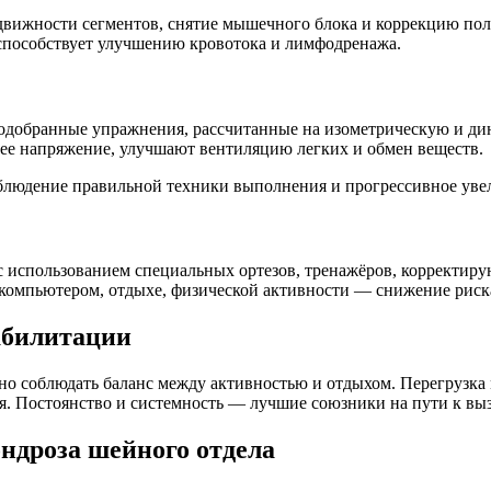
одвижности сегментов, снятие мышечного блока и коррекцию по
способствует улучшению кровотока и лимфодренажа.
подобранные упражнения, рассчитанные на изометрическую и ди
ее напряжение, улучшают вентиляцию легких и обмен веществ.
людение правильной техники выполнения и прогрессивное уве
 с использованием специальных ортезов, тренажёров, корректиру
а компьютером, отдыхе, физической активности — снижение риск
абилитации
 соблюдать баланс между активностью и отдыхом. Перегрузка м
я. Постоянство и системность — лучшие союзники на пути к вы
ндроза шейного отдела