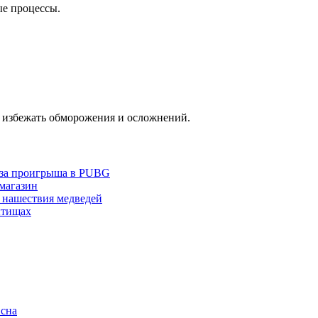
е процессы.
ы избежать обморожения и осложнений.
з-за проигрыша в PUBG
 магазин
 нашествия медведей
ытищах
 сна