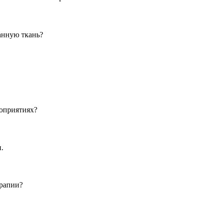
анную ткань?
оприятиях?
.
ерапии?