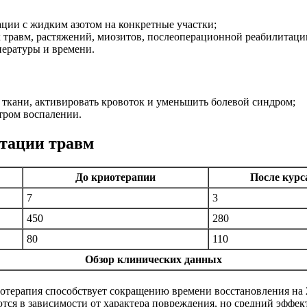
ции с жидким азотом на конкретные участки;
х травм, растяжений, миозитов, послеоперационной реабилитаци
пературы и времени.
ткани, активировать кровоток и уменьшить болевой синдром;
тром воспалении.
тации травм
До криотерапии
После курс
7
3
450
280
80
110
Обзор клинических данных
иотерапия способствует сокращению времени восстановления на
ся в зависимости от характера повреждения, но средний эффект