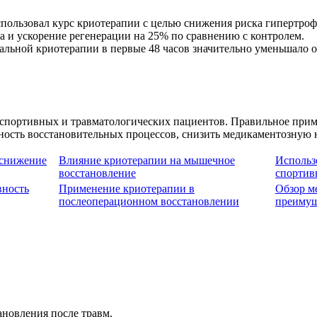
пользовал курс криотерапии с целью снижения риска гипертроф
 и ускорение регенерации на 25% по сравнению с контролем.
льной криотерапии в первые 48 часов значительно уменьшало от
портивных и травматологических пациентов. Правильное приме
ость восстановительных процессов, снизить медикаментозную 
 снижение
Влияние криотерапии на мышечное
Использ
восстановление
спортив
вность
Применение криотерапии в
Обзор м
послеоперационном восстановлении
преимущ
ановления после травм.