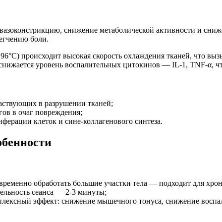
 вазоконстрикцию, снижение метаболической активности и сниж
егчению боли.
196°C) происходит высокая скорость охлаждения тканей, что вы
нижается уровень воспалительных цитокинов — IL-1, TNF-α, чт
аствующих в разрушении тканей;
ов в очаг повреждения;
иферации клеток и сине-коллагенового синтеза.
обенности
ременно обработать большие участки тела — подходит для хрон
ельность сеанса — 2-3 минуты;
плексный эффект: снижение мышечного тонуса, снижение воспа