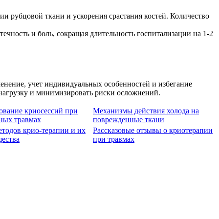
ии рубцовой ткани и ускорения срастания костей. Количество
ечность и боль, сокращая длительность госпитализации на 1-2
нение, учет индивидуальных особенностей и избегание
нагрузку и минимизировать риски осложнений.
ование криосессий при
Механизмы действия холода на
ных травмах
поврежденные ткани
етодов крио-терапии и их
Рассказовые отзывы о криотерапии
ества
при травмах