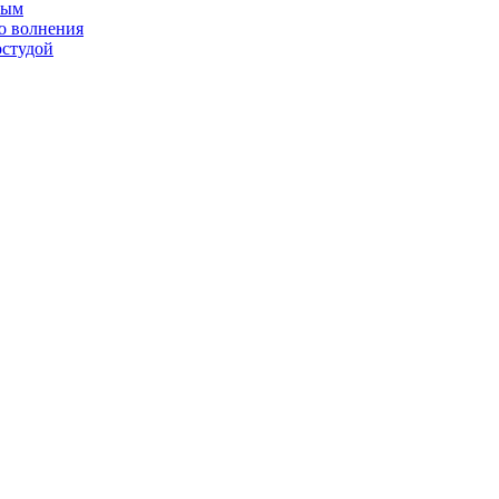
ным
о волнения
остудой