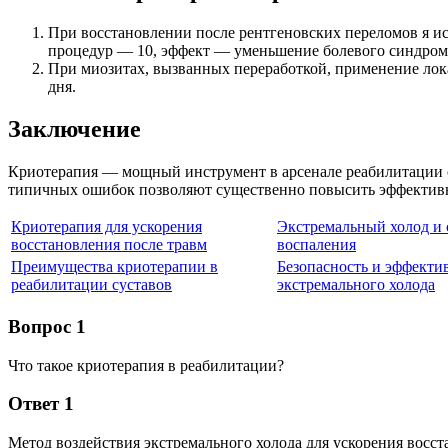
При восстановлении после рентгеновских переломов я ис
процедур — 10, эффект — уменьшение болевого синдрома
При миозитах, вызванных переработкой, применение лока
дня.
Заключение
Криотерапия — мощный инструмент в арсенале реабилитации с
типичных ошибок позволяют существенно повысить эффективн
Криотерапия для ускорения
Экстремальный холод и
восстановления после травм
воспаления
Преимущества криотерапии в
Безопасность и эффекти
реабилитации суставов
экстремального холода
Вопрос 1
Что такое криотерапия в реабилитации?
Ответ 1
Метод воздействия экстремального холода для ускорения восст