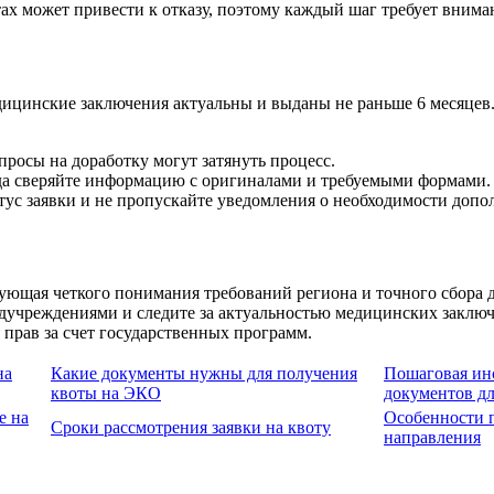
х может привести к отказу, поэтому каждый шаг требует вниман
едицинские заключения актуальны и выданы не раньше 6 месяцев
росы на доработку могут затянуть процесс.
да сверяйте информацию с оригиналами и требуемыми формами.
ус заявки и не пропускайте уведомления о необходимости допо
ющая четкого понимания требований региона и точного сбора 
медучреждениями и следите за актуальностью медицинских закл
прав за счет государственных программ.
на
Какие документы нужны для получения
Пошаговая ин
квоты на ЭКО
документов д
е на
Особенности 
Сроки рассмотрения заявки на квоту
направления