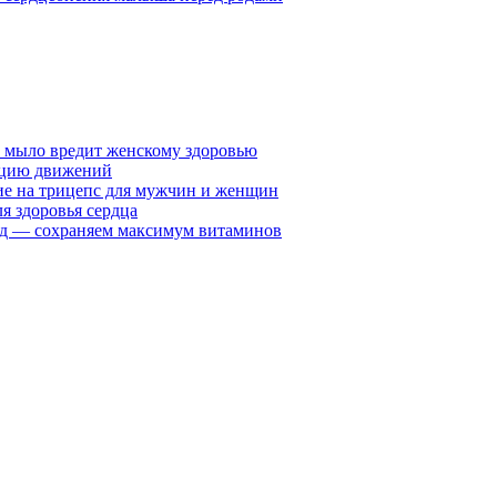
у мыло вредит женскому здоровью
ацию движений
е на трицепс для мужчин и женщин
я здоровья сердца
вид — сохраняем максимум витаминов