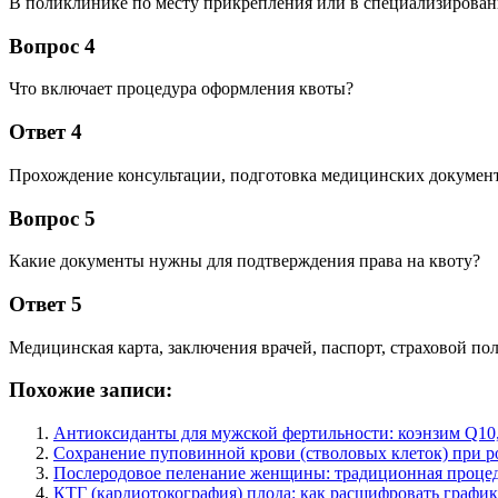
В поликлинике по месту прикрепления или в специализирован
Вопрос 4
Что включает процедура оформления квоты?
Ответ 4
Прохождение консультации, подготовка медицинских документо
Вопрос 5
Какие документы нужны для подтверждения права на квоту?
Ответ 5
Медицинская карта, заключения врачей, паспорт, страховой п
Похожие записи:
Антиоксиданты для мужской фертильности: коэнзим Q10,
Сохранение пуповинной крови (стволовых клеток) при ро
Послеродовое пеленание женщины: традиционная процед
КТГ (кардиотокография) плода: как расшифровать графи