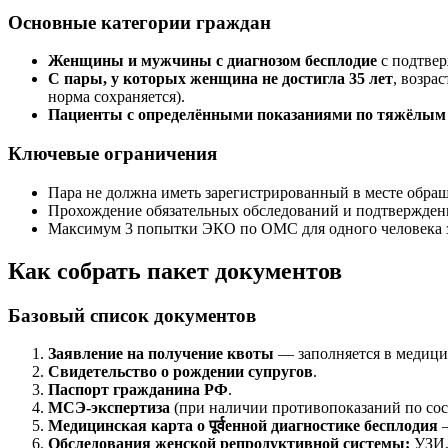
Основные категории граждан
Женщины и мужчины с диагнозом бесплодие
с подтвер
С пары, у которых женщина не достигла 35 лет
, возра
норма сохраняется).
Пациенты с определёнными показаниями по тяжёлым
Ключевые ограничения
Пара не должна иметь зарегистрированный в месте обращ
Прохождение обязательных обследований и подтверждени
Максимум 3 попытки ЭКО по ОМС для одного человека з
Как собрать пакет документов
Базовый список документов
Заявление на получение квоты
— заполняется в медицин
Свидетельство о рождении супругов
.
Паспорт гражданина РФ
.
МСЭ-экспертиза
(при наличии противопоказаний по сос
Медицинская карта о पूर्वенной диагностике бесплодия
—
Обследования женской репродуктивной системы:
УЗИ, 