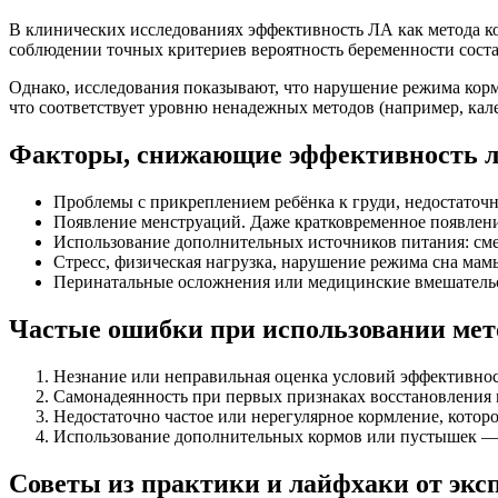
В клинических исследованиях эффективность ЛА как метода ко
соблюдении точных критериев вероятность беременности сост
Однако, исследования показывают, что нарушение режима кор
что соответствует уровню ненадежных методов (например, ка
Факторы, снижающие эффективность л
Проблемы с прикреплением ребёнка к груди, недостаточ
Появление менструаций. Даже кратковременное появлени
Использование дополнительных источников питания: сме
Стресс, физическая нагрузка, нарушение режима сна мам
Перинатальные осложнения или медицинские вмешатель
Частые ошибки при использовании мет
Незнание или неправильная оценка условий эффективнос
Самонадеянность при первых признаках восстановления
Недостаточно частое или нерегулярное кормление, котор
Использование дополнительных кормов или пустышек —
Советы из практики и лайфхаки от экс