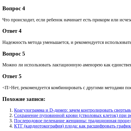
Вопрос 4
Что происходит, если ребенок начинает есть прикорм или исче
Ответ 4
Надежность метода уменьшается, и рекомендуется использоват
Вопрос 5
Можно ли использовать лактационную аменорею как единствен
Ответ 5
<П>Нет, рекомендуется комбинировать с другими методами по
Похожие записи:
Коагулограмма и D-димер: зачем контролировать сверты
Сохранение пуповинной крови (стволовых клеток) при ро
Послеродовое пеленание женщины: традиционная процед
КТГ (кардиотокография) плода: как расшифровать графи