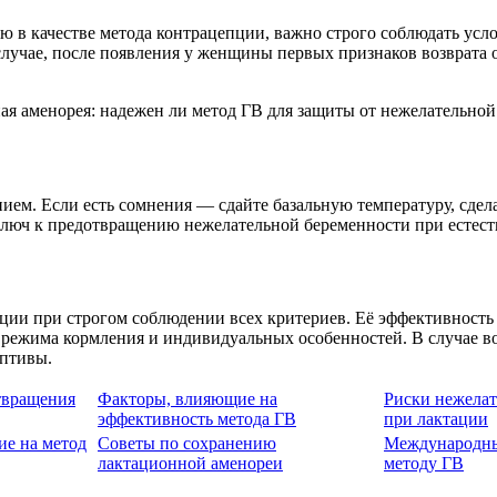
 в качестве метода контрацепции, важно строго соблюдать усло
лучае, после появления у женщины первых признаков возврата 
ием. Если есть сомнения — сдайте базальную температуру, сдела
люч к предотвращению нежелательной беременности при естест
ии при строгом соблюдении всех критериев. Её эффективность 
т режима кормления и индивидуальных особенностей. В случае 
ептивы.
твращения
Факторы, влияющие на
Риски нежелат
эффективность метода ГВ
при лактации
ие на метод
Советы по сохранению
Международны
лактационной аменореи
методу ГВ