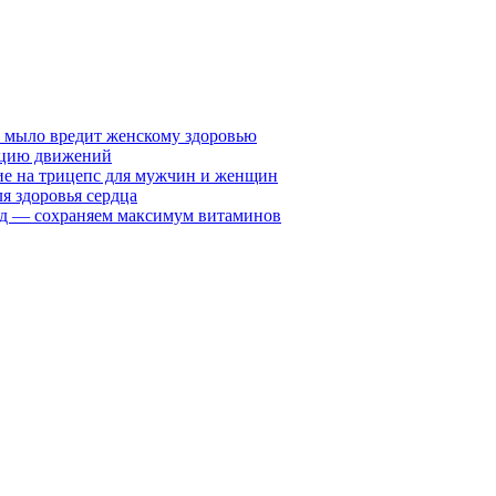
у мыло вредит женскому здоровью
ацию движений
е на трицепс для мужчин и женщин
я здоровья сердца
вид — сохраняем максимум витаминов