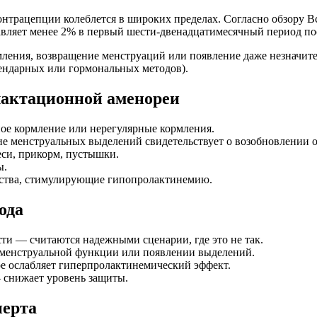
нтрацепции колеблется в широких пределах. Согласно обзору В
авляет менее 2% в первый шести-двенадцатимесячный период по
мления, возвращение менструаций или появление даже незначи
лендарных или гормональных методов).
актационной аменореи
ное кормление или нерегулярные кормления.
е менструальных выделений свидетельствует о возобновлении о
си, прикорм, пустышки.
ы.
ства, стимулирующие гипопролактинемию.
ода
ти — считаются надежными сценарии, где это не так.
 менструальной функции или появлении выделений.
ое ослабляет гиперпролактинемический эффект.
 снижает уровень защиты.
перта