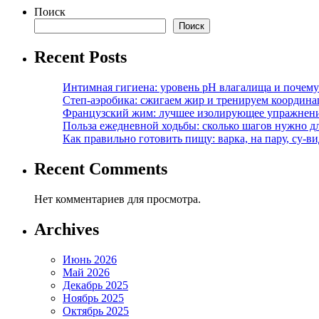
Поиск
Поиск
Recent Posts
Интимная гигиена: уровень pH влагалища и почем
Степ-аэробика: сжигаем жир и тренируем координ
Французский жим: лучшее изолирующее упражнени
Польза ежедневной ходьбы: сколько шагов нужно дл
Как правильно готовить пищу: варка, на пару, су-
Recent Comments
Нет комментариев для просмотра.
Archives
Июнь 2026
Май 2026
Декабрь 2025
Ноябрь 2025
Октябрь 2025